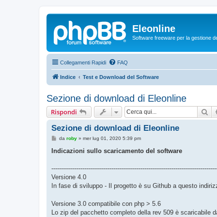
Eleonline
Software freeware per la gestione dei r
Collegamenti Rapidi
FAQ
Indice
Test e Download del Software
Sezione di download di Eleonline
Ce
Rispondi
Sezione di download di Eleonline
M
da
roby
»
mer lug 01, 2020 5:39 pm
e
s
Indicazioni sullo scaricamento del software
s
a
g
-------------------------------------------------------------------------------------
g
Versione 4.0
i
o
In fase di sviluppo - Il progetto è su Github a questo indiri
Versione 3.0 compatibile con php > 5.6
Lo zip del pacchetto completo della rev 509 è scaricabile d