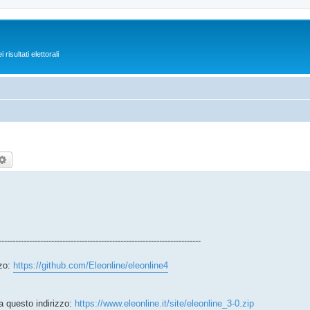
isultati elettorali
rca
Ricerca avanzata
-------------------------------------------------------------------------
zzo:
https://github.com/Eleonline/eleonline4
a questo indirizzo:
https://www.eleonline.it/site/eleonline_3-0.zip