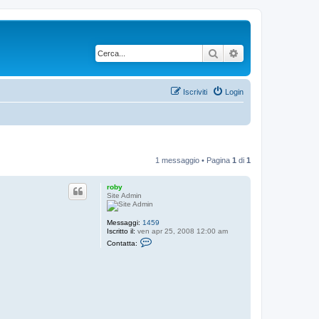
Cerca
Ricerca avanzata
Iscriviti
Login
1 messaggio • Pagina
1
di
1
roby
Site Admin
Messaggi:
1459
Iscritto il:
ven apr 25, 2008 12:00 am
C
Contatta:
o
n
t
a
t
t
a
r
o