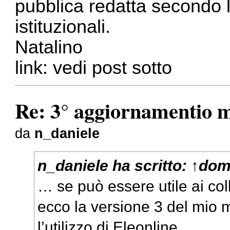
pubblica redatta secondo le
istituzionali.
Natalino
link: vedi post sotto
Re: 3° aggiornamentio 
da
n_daniele
n_daniele
ha scritto:
↑
dom
… se può essere utile ai coll
ecco la versione 3 del mio 
l’utilizzo di Eleonline.