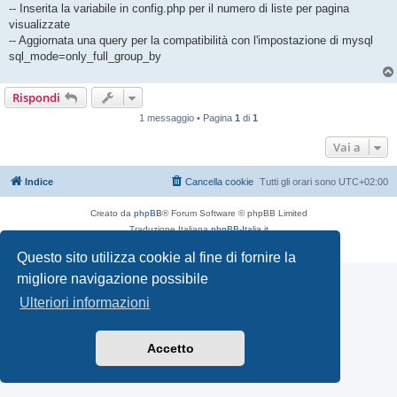
-- Inserita la variabile in config.php per il numero di liste per pagina
visualizzate
-- Aggiornata una query per la compatibilità con l'impostazione di mysql
sql_mode=only_full_group_by
Rispondi
1 messaggio • Pagina
1
di
1
Vai a
Indice
Cancella cookie
Tutti gli orari sono
UTC+02:00
Creato da
phpBB
® Forum Software © phpBB Limited
Traduzione Italiana
phpBB-Italia.it
Privacy
|
Condizioni
Questo sito utilizza cookie al fine di fornire la
migliore navigazione possibile
Ulteriori informazioni
Accetto