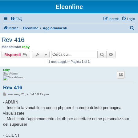
Eleonline
FAQ
Iscriviti
Login
C
Indice
Eleonline
Aggiornamenti
e
Rev 416
r
Moderatore:
roby
c
Cerca
Ricerca avan
Rispondi
a
1 messaggio • Pagina
1
di
1
roby
Site Admin
Rev 416
M
mar mag 21, 2024 10:19 pm
e
s
- ADMIN
s
-- Inserita la variabile in config.php per il numero di liste per pagina
a
g
visualizzate
g
-- Modificato l'aggiornamento del db per accettare nome personalizzato
i
o
del superuser
- CLIENT