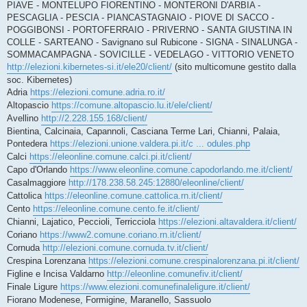
PIAVE - MONTELUPO FIORENTINO - MONTERONI D'ARBIA -
PESCAGLIA - PESCIA - PIANCASTAGNAIO - PIOVE DI SACCO -
POGGIBONSI - PORTOFERRAIO - PRIVERNO - SANTA GIUSTINA IN
COLLE - SARTEANO - Savignano sul Rubicone - SIGNA - SINALUNGA -
SOMMACAMPAGNA - SOVICILLE - VEDELAGO - VITTORIO VENETO
http://elezioni.kibernetes-si.it/ele20/client/
(sito multicomune gestito dalla
soc. Kibernetes)
Adria
https://elezioni.comune.adria.ro.it/
Altopascio
https://comune.altopascio.lu.it/ele/client/
Avellino
http://2.228.155.168/client/
Bientina, Calcinaia, Capannoli, Casciana Terme Lari, Chianni, Palaia,
Pontedera
https://elezioni.unione.valdera.pi.it/c ... odules.php
Calci
https://eleonline.comune.calci.pi.it/client/
Capo d'Orlando
https://www.eleonline.comune.capodorlando.me.it/client/
Casalmaggiore
http://178.238.58.245:12880/eleonline/client/
Cattolica
https://eleonline.comune.cattolica.rn.it/client/
Cento
https://eleonline.comune.cento.fe.it/client/
Chianni, Lajatico, Peccioli, Terricciola
https://elezioni.altavaldera.it/client/
Coriano
https://www2.comune.coriano.rn.it/client/
Cornuda
http://elezioni.comune.cornuda.tv.it/client/
Crespina Lorenzana
https://elezioni.comune.crespinalorenzana.pi.it/client/
Figline e Incisa Valdarno
http://eleonline.comunefiv.it/client/
Finale Ligure
https://www.elezioni.comunefinaleligure.it/client/
Fiorano Modenese, Formigine, Maranello, Sassuolo