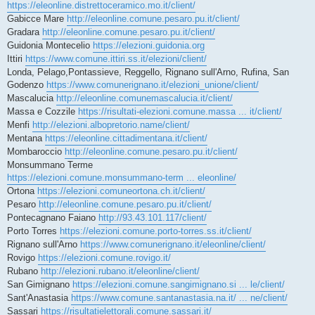
https://eleonline.distrettoceramico.mo.it/client/
Gabicce Mare
http://eleonline.comune.pesaro.pu.it/client/
Gradara
http://eleonline.comune.pesaro.pu.it/client/
Guidonia Montecelio
https://elezioni.guidonia.org
Ittiri
https://www.comune.ittiri.ss.it/elezioni/client/
Londa, Pelago,Pontassieve, Reggello, Rignano sull'Arno, Rufina, San
Godenzo
https://www.comunerignano.it/elezioni_unione/client/
Mascalucia
http://eleonline.comunemascalucia.it/client/
Massa e Cozzile
https://risultati-elezioni.comune.massa ... it/client/
Menfi
http://elezioni.albopretorio.name/client/
Mentana
https://eleonline.cittadimentana.it/client/
Mombaroccio
http://eleonline.comune.pesaro.pu.it/client/
Monsummano Terme
https://elezioni.comune.monsummano-term ... eleonline/
Ortona
https://elezioni.comuneortona.ch.it/client/
Pesaro
http://eleonline.comune.pesaro.pu.it/client/
Pontecagnano Faiano
http://93.43.101.117/client/
Porto Torres
https://elezioni.comune.porto-torres.ss.it/client/
Rignano sull'Arno
https://www.comunerignano.it/eleonline/client/
Rovigo
https://elezioni.comune.rovigo.it/
Rubano
http://elezioni.rubano.it/eleonline/client/
San Gimignano
https://elezioni.comune.sangimignano.si ... le/client/
Sant'Anastasia
https://www.comune.santanastasia.na.it/ ... ne/client/
Sassari
https://risultatielettorali.comune.sassari.it/