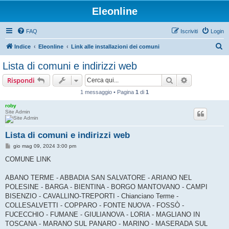
Eleonline
FAQ
Iscriviti
Login
C
Indice
Eleonline
Link alle installazioni dei comuni
e
Lista di comuni e indirizzi web
r
Cerca
Ricerca avan
Rispondi
c
1 messaggio • Pagina
1
di
1
a
roby
Site Admin
Lista di comuni e indirizzi web
M
gio mag 09, 2024 3:00 pm
e
s
COMUNE LINK
s
a
g
ABANO TERME - ABBADIA SAN SALVATORE - ARIANO NEL
g
POLESINE - BARGA - BIENTINA - BORGO MANTOVANO - CAMPI
i
o
BISENZIO - CAVALLINO-TREPORTI - Chianciano Terme -
COLLESALVETTI - COPPARO - FONTE NUOVA - FOSSÒ -
FUCECCHIO - FUMANE - GIULIANOVA - LORIA - MAGLIANO IN
TOSCANA - MARANO SUL PANARO - MARINO - MASERADA SUL