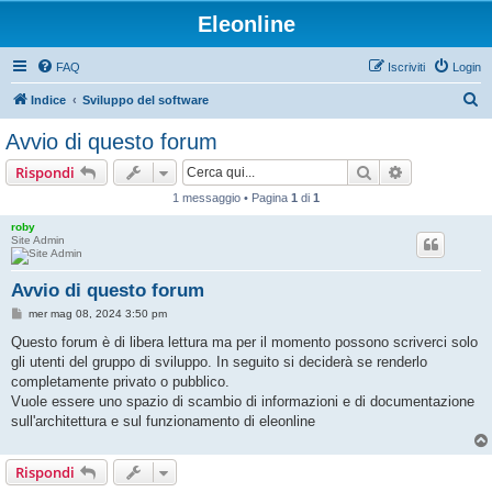
Eleonline
FAQ
Iscriviti
Login
C
Indice
Sviluppo del software
e
Avvio di questo forum
r
Cerca
Ricerca avan
Rispondi
c
1 messaggio • Pagina
1
di
1
a
roby
Site Admin
Avvio di questo forum
M
mer mag 08, 2024 3:50 pm
e
s
Questo forum è di libera lettura ma per il momento possono scriverci solo
s
gli utenti del gruppo di sviluppo. In seguito si deciderà se renderlo
a
g
completamente privato o pubblico.
g
Vuole essere uno spazio di scambio di informazioni e di documentazione
i
o
sull'architettura e sul funzionamento di eleonline
Rispondi