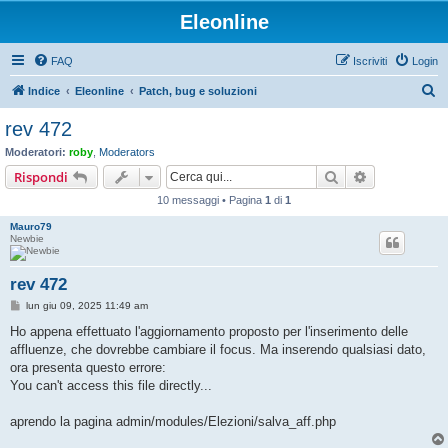
Eleonline
FAQ
Iscriviti
Login
C
Indice
Eleonline
Patch, bug e soluzioni
e
rev 472
r
Moderatori:
roby
,
Moderators
c
Cerca
Ricerca avan
Rispondi
a
10 messaggi • Pagina
1
di
1
Mauro79
Newbie
rev 472
M
lun giu 09, 2025 11:49 am
e
s
Ho appena effettuato l'aggiornamento proposto per l'inserimento delle
s
affluenze, che dovrebbe cambiare il focus. Ma inserendo qualsiasi dato,
a
g
ora presenta questo errore:
g
You can't access this file directly...
i
o
aprendo la pagina admin/modules/Elezioni/salva_aff.php