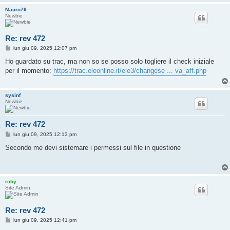
Mauro79
Newbie
Re: rev 472
M
lun giu 09, 2025 12:07 pm
e
s
Ho guardato su trac, ma non so se posso solo togliere il check iniziale
s
per il momento:
https://trac.eleonline.it/ele3/changese ... va_aff.php
a
g
g
i
sysinf
o
Newbie
Re: rev 472
M
lun giu 09, 2025 12:13 pm
e
s
Secondo me devi sistemare i permessi sul file in questione
s
a
g
g
i
roby
o
Site Admin
Re: rev 472
M
lun giu 09, 2025 12:41 pm
e