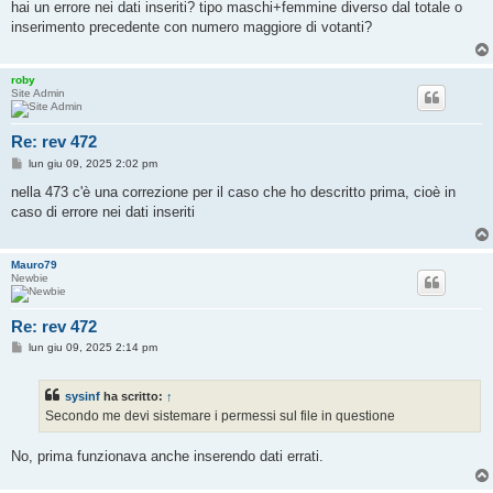
s
hai un errore nei dati inseriti? tipo maschi+femmine diverso dal totale o
s
inserimento precedente con numero maggiore di votanti?
a
g
g
i
roby
o
Site Admin
Re: rev 472
M
lun giu 09, 2025 2:02 pm
e
s
nella 473 c'è una correzione per il caso che ho descritto prima, cioè in
s
caso di errore nei dati inseriti
a
g
g
i
Mauro79
o
Newbie
Re: rev 472
M
lun giu 09, 2025 2:14 pm
e
s
s
sysinf
ha scritto:
↑
a
g
Secondo me devi sistemare i permessi sul file in questione
g
i
o
No, prima funzionava anche inserendo dati errati.