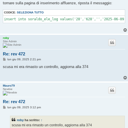
tornare sulla pagina di inserimento affluenze, riposta il messaggio:
CODICE:
SELEZIONA TUTTO
insert into soraldo_ele_log values('28','628','','2025-06-09',
roby
Site Admin
Re: rev 472
M
lun giu 09, 2025 2:21 pm
e
s
scusa mi era rimasto un controllo, aggiorna alla 374
s
a
g
g
i
Mauro79
o
Newbie
Re: rev 472
M
lun giu 09, 2025 3:12 pm
e
s
s
roby
ha scritto:
↑
a
g
scusa mi era rimasto un controllo, aggiorna alla 374
g