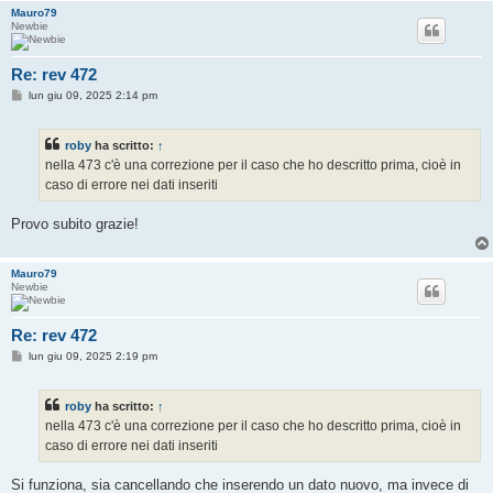
Mauro79
Newbie
Re: rev 472
M
lun giu 09, 2025 2:14 pm
e
s
s
roby
ha scritto:
↑
a
g
nella 473 c'è una correzione per il caso che ho descritto prima, cioè in
g
caso di errore nei dati inseriti
i
o
Provo subito grazie!
Mauro79
Newbie
Re: rev 472
M
lun giu 09, 2025 2:19 pm
e
s
s
roby
ha scritto:
↑
a
g
nella 473 c'è una correzione per il caso che ho descritto prima, cioè in
g
caso di errore nei dati inseriti
i
o
Si funziona, sia cancellando che inserendo un dato nuovo, ma invece di