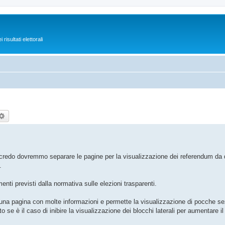
isultati elettorali
rca
Ricerca avanzata
credo dovremmo separare le pagine per la visualizzazione dei referendum da q
.
ti previsti dalla normativa sulle elezioni trasparenti.
era una pagina con molte informazioni e permette la visualizzazione di pocche se
 se è il caso di inibire la visualizzazione dei blocchi laterali per aumentare i