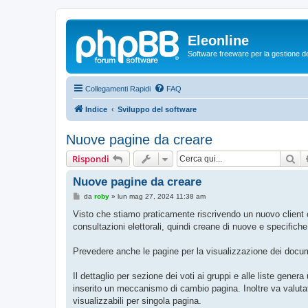
Eleonline
Software freeware per la gestione dei r
Collegamenti Rapidi
FAQ
Indice
Sviluppo del software
Nuove pagine da creare
Ce
Rispondi
Nuove pagine da creare
M
da
roby
»
lun mag 27, 2024 11:38 am
e
s
Visto che stiamo praticamente riscrivendo un nuovo client 
s
consultazioni elettorali, quindi creane di nuove e specifiche
a
g
g
Prevedere anche le pagine per la visualizzazione dei documen
i
o
Il dettaglio per sezione dei voti ai gruppi e alle liste gen
inserito un meccanismo di cambio pagina. Inoltre va valutato
visualizzabili per singola pagina.