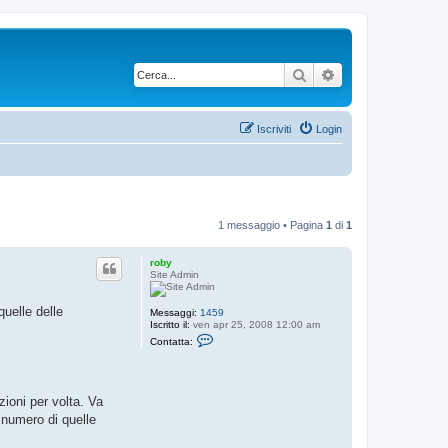
Cerca
Ricerca avanzata
Iscriviti
Login
1 messaggio • Pagina
1
di
1
roby
Site Admin
uelle delle
Messaggi:
1459
Iscritto il:
ven apr 25, 2008 12:00 am
C
Contatta:
o
n
t
a
t
zioni per volta. Va
t
l numero di quelle
a
r
o