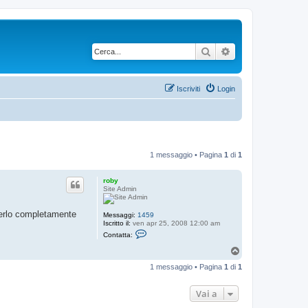
Cerca
Ricerca avanzata
Iscriviti
Login
1 messaggio • Pagina
1
di
1
roby
Site Admin
nderlo completamente
Messaggi:
1459
Iscritto il:
ven apr 25, 2008 12:00 am
C
Contatta:
o
n
T
t
o
a
1 messaggio • Pagina
1
di
1
p
t
t
a
Vai a
r
o