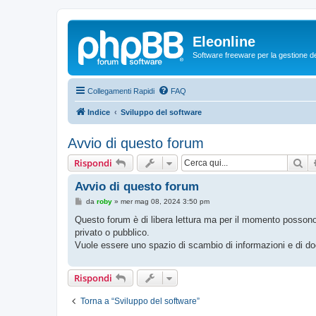
Eleonline
Software freeware per la gestione dei r
Collegamenti Rapidi
FAQ
Indice
Sviluppo del software
Avvio di questo forum
Ce
Rispondi
Avvio di questo forum
M
da
roby
»
mer mag 08, 2024 3:50 pm
e
s
Questo forum è di libera lettura ma per il momento possono 
s
privato o pubblico.
a
g
Vuole essere uno spazio di scambio di informazioni e di do
g
i
o
Rispondi
Torna a “Sviluppo del software”