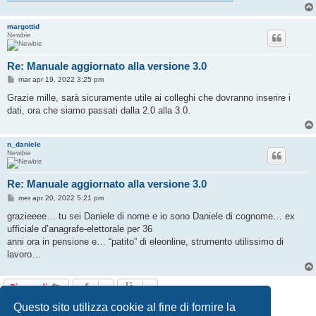
margottid
Newbie
Re: Manuale aggiornato alla versione 3.0
M
mar apr 19, 2022 3:25 pm
e
s
Grazie mille, sarà sicuramente utile ai colleghi che dovranno inserire i
s
dati, ora che siamo passati dalla 2.0 alla 3.0.
a
g
g
i
n_daniele
o
Newbie
Re: Manuale aggiornato alla versione 3.0
M
mer apr 20, 2022 5:21 pm
e
s
grazieeee… tu sei Daniele di nome e io sono Daniele di cognome… ex
s
ufficiale d’anagrafe-elettorale per 36
a
g
anni ora in pensione e… “patito” di eleonline, strumento utilissimo di
g
lavoro…
i
o
Rispondi
3 messaggi • Pagina
1
di
1
Questo sito utilizza cookie al fine di fornire la