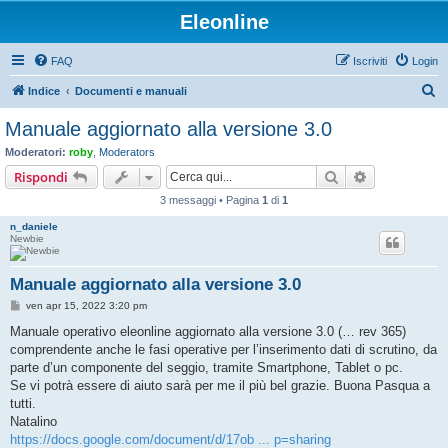
Eleonline
FAQ
Iscriviti
Login
C
Indice
Documenti e manuali
e
Manuale aggiornato alla versione 3.0
r
Moderatori:
roby
,
Moderators
c
Cerca
Ricerca avan
Rispondi
a
3 messaggi • Pagina
1
di
1
n_daniele
Newbie
Manuale aggiornato alla versione 3.0
M
ven apr 15, 2022 3:20 pm
e
s
Manuale operativo eleonline aggiornato alla versione 3.0 (… rev 365)
s
comprendente anche le fasi operative per l’inserimento dati di scrutino, da
a
g
parte d’un componente del seggio, tramite Smartphone, Tablet o pc.
g
Se vi potrà essere di aiuto sarà per me il più bel grazie. Buona Pasqua a
i
o
tutti.
Natalino
https://docs.google.com/document/d/17ob ... p=sharing