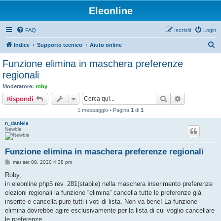
Eleonline
FAQ
Iscriviti
Login
C
Indice
Supporto tecnico
Aiuto online
e
Funzione elimina in maschera preferenze
r
regionali
c
Moderatore:
roby
a
Cerca
Ricerca avan
Rispondi
1 messaggio • Pagina
1
di
1
n_daniele
Newbie
Funzione elimina in maschera preferenze regionali
M
mar set 08, 2020 4:38 pm
e
s
Roby,
s
in eleonline php5 rev. 281(stabile) nella maschera inserimento preferenze
a
g
elezioni regionali la funzione “elimina” cancella tutte le preferenze già
g
inserite e cancella pure tutti i voti di lista. Non va bene! La funzione
i
o
elimina dovrebbe agire esclusivamente per la lista di cui voglio cancellare
le preferenze.