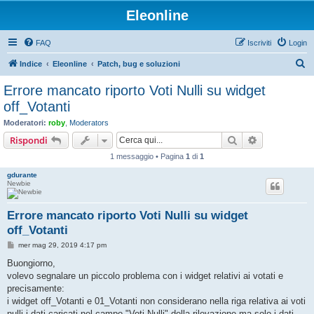
Eleonline
FAQ
Iscriviti
Login
C
Indice
Eleonline
Patch, bug e soluzioni
e
Errore mancato riporto Voti Nulli su widget
r
off_Votanti
c
Moderatori:
roby
,
Moderators
a
Cerca
Ricerca avan
Rispondi
1 messaggio • Pagina
1
di
1
gdurante
Newbie
Errore mancato riporto Voti Nulli su widget
off_Votanti
M
mer mag 29, 2019 4:17 pm
e
s
Buongiorno,
s
volevo segnalare un piccolo problema con i widget relativi ai votati e
a
g
precisamente:
g
i widget off_Votanti e 01_Votanti non considerano nella riga relativa ai voti
i
o
nulli i dati caricati nel campo "Voti Nulli" della rilevazione ma solo i dati