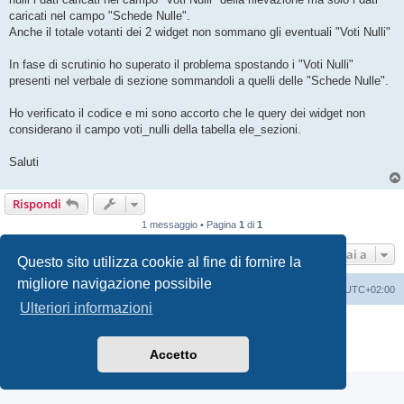
caricati nel campo "Schede Nulle".
Anche il totale votanti dei 2 widget non sommano gli eventuali "Voti Nulli"
In fase di scrutinio ho superato il problema spostando i "Voti Nulli"
presenti nel verbale di sezione sommandoli a quelli delle "Schede Nulle".
Ho verificato il codice e mi sono accorto che le query dei widget non
considerano il campo voti_nulli della tabella ele_sezioni.
Saluti
Rispondi
1 messaggio • Pagina
1
di
1
Vai a
Questo sito utilizza cookie al fine di fornire la
migliore navigazione possibile
Indice
Cancella cookie
Tutti gli orari sono
UTC+02:00
Ulteriori informazioni
Creato da
phpBB
® Forum Software © phpBB Limited
Traduzione Italiana
phpBB-Italia.it
Accetto
Privacy
|
Condizioni