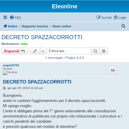
Eleonline
FAQ
Iscriviti
Login
C
Indice
Supporto tecnico
Aiuto online
e
DECRETO SPAZZACORROTTI
r
Moderatore:
roby
c
Cerca
Ricerca avan
Rispondi
a
1 messaggio • Pagina
1
di
1
angelo0701
Newbie
DECRETO SPAZZACORROTTI
M
gio apr 25, 2019 11:04 am
e
s
Buongiorno,
s
avete in cantiere l'aggiornamento per il decreto spazzacorrotti.
a
g
Mi spiego meglio
g
L'ente è obbligato prima del 7° giorno antecedente alle consultazioni
i
o
amministrative di pubblicare sul proprio sito istituzionale i curriculum e i
carichi pendenti dei candidati.
é previsto qualcosa nel modulo di eleonline?