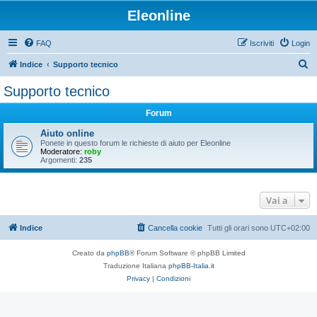
Eleonline
FAQ
Iscriviti
Login
C
Indice
Supporto tecnico
e
Supporto tecnico
r
Forum
c
a
Aiuto online
Ponete in questo forum le richieste di aiuto per Eleonline
Moderatore:
roby
Argomenti:
235
Vai a
Indice
Cancella cookie
Tutti gli orari sono
UTC+02:00
Creato da
phpBB
® Forum Software © phpBB Limited
Traduzione Italiana
phpBB-Italia.it
Privacy
|
Condizioni