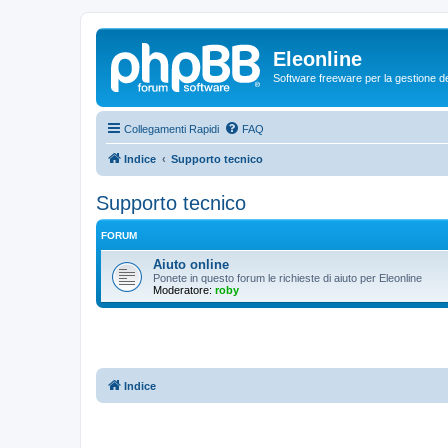
Eleonline
Software freeware per la gestione dei r
Collegamenti Rapidi
FAQ
Indice
Supporto tecnico
Supporto tecnico
FORUM
Aiuto online
Ponete in questo forum le richieste di aiuto per Eleonline
Moderatore:
roby
Indice