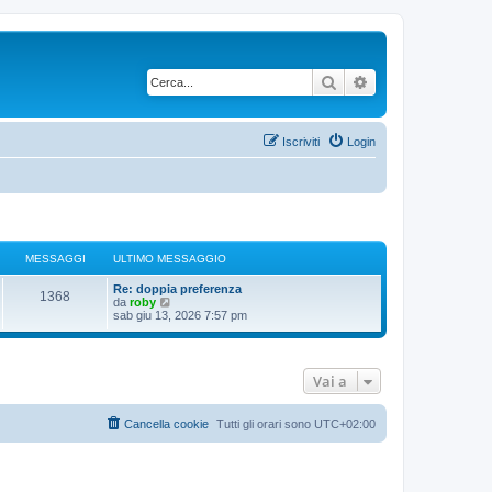
Cerca
Ricerca avanzata
Iscriviti
Login
MESSAGGI
ULTIMO MESSAGGIO
Re: doppia preferenza
1368
V
da
roby
e
sab giu 13, 2026 7:57 pm
d
i
u
l
Vai a
t
i
m
o
Cancella cookie
Tutti gli orari sono
UTC+02:00
m
e
s
s
a