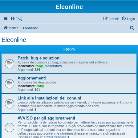
Eleonline
FAQ
Iscriviti
Login
C
Indice
Eleonline
e
Eleonline
r
Forum
c
a
Patch, bug e soluzioni
Avvisi e discussioni su bug, soluzioni e migliorie del software
Moderatori:
roby
,
Moderators
Argomenti:
334
Aggiornamenti
Annunci e file degli update
Moderatore:
roby
Argomenti:
101
Link alle installazioni dei comuni
Elenco delle installazioni pubblicate su internet, chi vuole aggiungere il proprio
comune può mandarmi un messaggio privato con i dati
Argomenti:
1
AVVISO per gli aggiornamenti
Per un problema di risorse ho dovuto permettere l'accesso agli aggiornamenti
tramite il Trac ai soli ip registrati. Ho già provveduto ad autorizzare tutti i domini
o IP segnalati dai comuni, ma chi dovesse riscontrare una negazione
dell'accesso può scriverci e chiedere di essere inserito tra gli autorizzati.
L'indirizzo mail è:
staff@eleonline.it