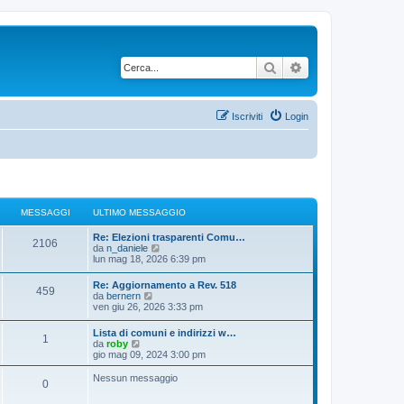
Cerca
Ricerca avanzata
Iscriviti
Login
MESSAGGI
ULTIMO MESSAGGIO
Re: Elezioni trasparenti Comu…
2106
V
da
n_daniele
e
lun mag 18, 2026 6:39 pm
d
i
Re: Aggiornamento a Rev. 518
459
u
V
da
bernern
l
e
ven giu 26, 2026 3:33 pm
t
d
i
i
Lista di comuni e indirizzi w…
m
1
u
V
da
roby
o
l
e
gio mag 09, 2024 3:00 pm
m
t
d
e
i
i
s
Nessun messaggio
m
0
u
s
o
l
a
m