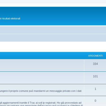
isultati elettorali
ARGOMENTI
334
101
1
aggiungere il proprio comune può mandarmi un messaggio privato con i dati
0
 aggiornamenti tramite il Trac ai soli ip registrati. Ho già provveduto ad
dovesse riscontrare una negazione dell'accesso può scriverci e chiedere di