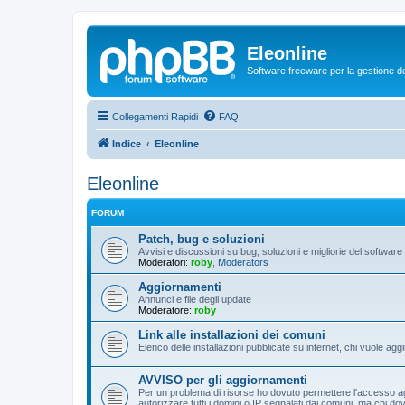
Eleonline
Software freeware per la gestione dei r
Collegamenti Rapidi
FAQ
Indice
Eleonline
Eleonline
FORUM
Patch, bug e soluzioni
Avvisi e discussioni su bug, soluzioni e migliorie del software
Moderatori:
roby
,
Moderators
Aggiornamenti
Annunci e file degli update
Moderatore:
roby
Link alle installazioni dei comuni
Elenco delle installazioni pubblicate su internet, chi vuole 
AVVISO per gli aggiornamenti
Per un problema di risorse ho dovuto permettere l'accesso agli
autorizzare tutti i domini o IP segnalati dai comuni, ma chi 