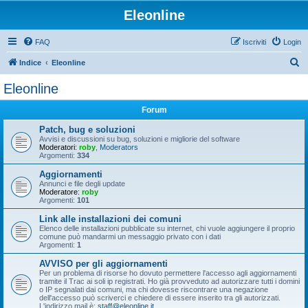
Eleonline
FAQ
Iscriviti
Login
C
Indice
Eleonline
e
Eleonline
r
Forum
c
a
Patch, bug e soluzioni
Avvisi e discussioni su bug, soluzioni e migliorie del software
Moderatori:
roby
,
Moderators
Argomenti:
334
Aggiornamenti
Annunci e file degli update
Moderatore:
roby
Argomenti:
101
Link alle installazioni dei comuni
Elenco delle installazioni pubblicate su internet, chi vuole aggiungere il proprio
comune può mandarmi un messaggio privato con i dati
Argomenti:
1
AVVISO per gli aggiornamenti
Per un problema di risorse ho dovuto permettere l'accesso agli aggiornamenti
tramite il Trac ai soli ip registrati. Ho già provveduto ad autorizzare tutti i domini
o IP segnalati dai comuni, ma chi dovesse riscontrare una negazione
dell'accesso può scriverci e chiedere di essere inserito tra gli autorizzati.
L'indirizzo mail è:
staff@eleonline.it