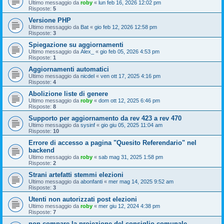
Ultimo messaggio da
roby
«
lun feb 16, 2026 12:02 pm
Risposte:
5
Versione PHP
Ultimo messaggio da
Bat
«
gio feb 12, 2026 12:58 pm
Risposte:
3
Spiegazione su aggiornamenti
Ultimo messaggio da
Alex_
«
gio feb 05, 2026 4:53 pm
Risposte:
1
Aggiornamenti automatici
Ultimo messaggio da
nicdel
«
ven ott 17, 2025 4:16 pm
Risposte:
4
Abolizione liste di genere
Ultimo messaggio da
roby
«
dom ott 12, 2025 6:46 pm
Risposte:
8
Supporto per aggiornamento da rev 423 a rev 470
Ultimo messaggio da
sysinf
«
gio giu 05, 2025 11:04 am
Risposte:
10
Errore di accesso a pagina "Quesito Referendario" nel
backend
Ultimo messaggio da
roby
«
sab mag 31, 2025 1:58 pm
Risposte:
2
Strani artefatti stemmi elezioni
Ultimo messaggio da
abonfanti
«
mer mag 14, 2025 9:52 am
Risposte:
3
Utenti non autorizzati post elezioni
Ultimo messaggio da
roby
«
mer giu 12, 2024 4:38 pm
Risposte:
7
non compare la proiezione del consiglio comunale