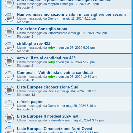
Ultimo messaggio da
fabyred
«
mer giu 12, 2024 3:10 pm
Risposte:
4
Numero massimo sezioni visibili in consigliere per sezioni
Ultimo messaggio da
Devis
«
mar giu 11, 2024 4:12 pm
Risposte:
6
Proiezione Consiglio vuota
Ultimo messaggio da
vittorioveneto
«
mar giu 11, 2024 2:41 pm
Risposte:
8
ctrldb.php rev 423
Ultimo messaggio da
roby
«
ven giu 07, 2024 6:06 pm
Risposte:
2
voto di lista ai candidati rev 423
Ultimo messaggio da
roby
«
ven giu 07, 2024 5:58 pm
Risposte:
2
Comunali - Voti di lista e voti ai candidati
Ultimo messaggio da
roby
«
ven giu 07, 2024 10:39 am
Risposte:
11
Liste Europee circoscrizione Sud
Ultimo messaggio da
Devis
«
mar giu 04, 2024 8:18 am
Risposte:
13
refresh pagine
Ultimo messaggio da
Devis
«
mer mag 29, 2024 3:16 pm
Risposte:
7
Liste Europee II nordest 2024_nat
Ultimo messaggio da
n_daniele
«
mar mag 28, 2024 3:47 pm
Liste Europee Circoscrizione Nord Ovest
Ultimo messaggio da
sysinf
«
mar mag 28, 2024 2:38 pm