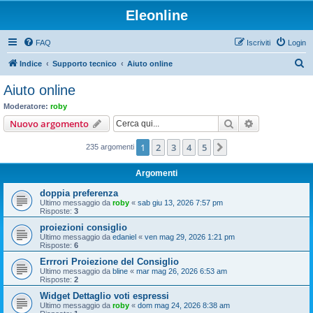
Eleonline
FAQ
Iscriviti
Login
C
Indice
Supporto tecnico
Aiuto online
e
Aiuto online
r
Moderatore:
roby
c
Cerca
Ricerca avan
Nuovo argomento
a
1
2
3
4
5
Prossimo
235 argomenti
Argomenti
doppia preferenza
Ultimo messaggio da
roby
«
sab giu 13, 2026 7:57 pm
Risposte:
3
proiezioni consiglio
Ultimo messaggio da
edaniel
«
ven mag 29, 2026 1:21 pm
Risposte:
6
Errrori Proiezione del Consiglio
Ultimo messaggio da
bline
«
mar mag 26, 2026 6:53 am
Risposte:
2
Widget Dettaglio voti espressi
Ultimo messaggio da
roby
«
dom mag 24, 2026 8:38 am