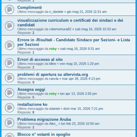
Risposte:
1
Complimenti
Ultimo messaggio da
n_daniele
«
gio mag 21, 2026 11:51 am
visualizzazione curriculum e certificati dei sindaci e dei
candidati
Ultimo messaggio da
robertomura82
«
sab mag 16, 2026 10:33 am
Risposte:
2
Errore in -Risultati - Candidato Sindaco per Sezioni- e Lista
per Sezioni
Ultimo messaggio da
roby
«
sab mag 16, 2026 9:31 am
Risposte:
1
Errori di accesso al sito
Ultimo messaggio da
bline
«
ven mag 15, 2026 1:20 pm
Risposte:
2
problemi di apertura su altervista.org
Ultimo messaggio da
rancla
«
mar apr 28, 2026 4:13 pm
Risposte:
9
Assegna seggi
Ultimo messaggio da
roby
«
lun apr 13, 2026 2:55 pm
Risposte:
5
installazione ko
Ultimo messaggio da
edaniel
«
dom mar 15, 2026 7:21 pm
Risposte:
8
Problema migrazione Aruba
Ultimo messaggio da
Alex_
«
lun feb 23, 2026 10:50 am
Risposte:
2
Blocco n° votanti in spoglio