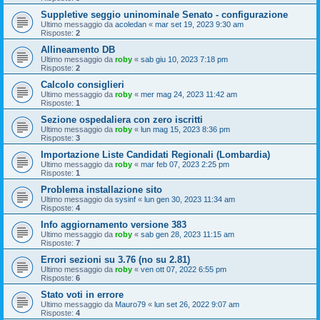
Suppletive seggio uninominale Senato - configurazione
Ultimo messaggio da
acoledan
«
mar set 19, 2023 9:30 am
Risposte:
2
Allineamento DB
Ultimo messaggio da
roby
«
sab giu 10, 2023 7:18 pm
Risposte:
2
Calcolo consiglieri
Ultimo messaggio da
roby
«
mer mag 24, 2023 11:42 am
Risposte:
1
Sezione ospedaliera con zero iscritti
Ultimo messaggio da
roby
«
lun mag 15, 2023 8:36 pm
Risposte:
3
Importazione Liste Candidati Regionali (Lombardia)
Ultimo messaggio da
roby
«
mar feb 07, 2023 2:25 pm
Risposte:
1
Problema installazione sito
Ultimo messaggio da
sysinf
«
lun gen 30, 2023 11:34 am
Risposte:
4
Info aggiornamento versione 383
Ultimo messaggio da
roby
«
sab gen 28, 2023 11:15 am
Risposte:
7
Errori sezioni su 3.76 (no su 2.81)
Ultimo messaggio da
roby
«
ven ott 07, 2022 6:55 pm
Risposte:
6
Stato voti in errore
Ultimo messaggio da
Mauro79
«
lun set 26, 2022 9:07 am
Risposte:
4