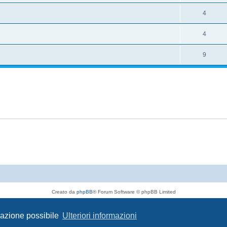
4
4
9
Creato da
phpBB
® Forum Software © phpBB Limited
Traduzione Italiana
phpBB-Italia.it
Privacy
|
Condizioni
igazione possibile
Ulteriori informazioni