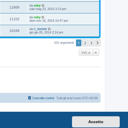
da
roby
11869
sab mag 23, 2015 3:13 pm
da
roby
11102
dom nov 16, 2014 10:47 pm
da
n_daniele
16349
gio giu 05, 2014 2:14 pm
1
2
3
Prossimo
101 argomenti
Vai a
Cancella cookie
Tutti gli orari sono
UTC+02:00
Accetto