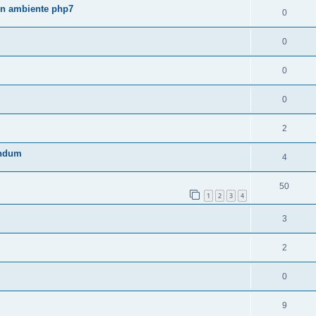
 in ambiente php7
0
0
0
0
2
rendum
4
50
1
2
3
4
3
2
0
9