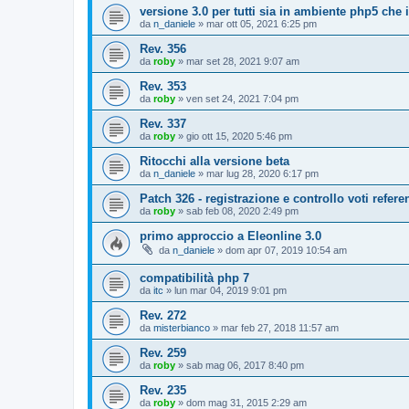
versione 3.0 per tutti sia in ambiente php5 che
da
n_daniele
»
mar ott 05, 2021 6:25 pm
Rev. 356
da
roby
»
mar set 28, 2021 9:07 am
Rev. 353
da
roby
»
ven set 24, 2021 7:04 pm
Rev. 337
da
roby
»
gio ott 15, 2020 5:46 pm
Ritocchi alla versione beta
da
n_daniele
»
mar lug 28, 2020 6:17 pm
Patch 326 - registrazione e controllo voti refe
da
roby
»
sab feb 08, 2020 2:49 pm
primo approccio a Eleonline 3.0
da
n_daniele
»
dom apr 07, 2019 10:54 am
compatibilità php 7
da
itc
»
lun mar 04, 2019 9:01 pm
Rev. 272
da
misterbianco
»
mar feb 27, 2018 11:57 am
Rev. 259
da
roby
»
sab mag 06, 2017 8:40 pm
Rev. 235
da
roby
»
dom mag 31, 2015 2:29 am