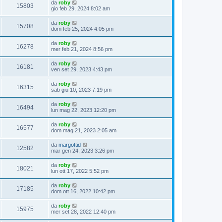
da
roby
15803
gio feb 29, 2024 8:02 am
da
roby
15708
dom feb 25, 2024 4:05 pm
da
roby
16278
mer feb 21, 2024 8:56 pm
da
roby
16181
ven set 29, 2023 4:43 pm
da
roby
16315
sab giu 10, 2023 7:19 pm
da
roby
16494
lun mag 22, 2023 12:20 pm
da
roby
16577
dom mag 21, 2023 2:05 am
da
margottid
12582
mar gen 24, 2023 3:26 pm
da
roby
18021
lun ott 17, 2022 5:52 pm
da
roby
17185
dom ott 16, 2022 10:42 pm
da
roby
15975
mer set 28, 2022 12:40 pm