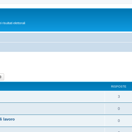
isultati elettorali
ca
Ricerca avanzata
RISPOSTE
3
0
i lavoro
0