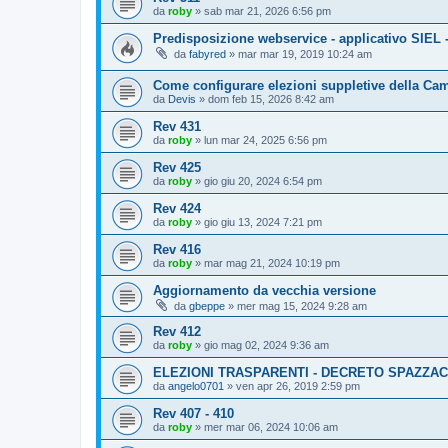
da
roby
»
sab mar 21, 2026 6:56 pm
Predisposizione webservice - applicativo SIEL 
da
fabyred
»
mar mar 19, 2019 10:24 am
Come configurare elezioni suppletive della Ca
da
Devis
»
dom feb 15, 2026 8:42 am
Rev 431
da
roby
»
lun mar 24, 2025 6:56 pm
Rev 425
da
roby
»
gio giu 20, 2024 6:54 pm
Rev 424
da
roby
»
gio giu 13, 2024 7:21 pm
Rev 416
da
roby
»
mar mag 21, 2024 10:19 pm
Aggiornamento da vecchia versione
da
gbeppe
»
mer mag 15, 2024 9:28 am
Rev 412
da
roby
»
gio mag 02, 2024 9:36 am
ELEZIONI TRASPARENTI - DECRETO SPAZZA
da
angelo0701
»
ven apr 26, 2019 2:59 pm
Rev 407 - 410
da
roby
»
mer mar 06, 2024 10:06 am