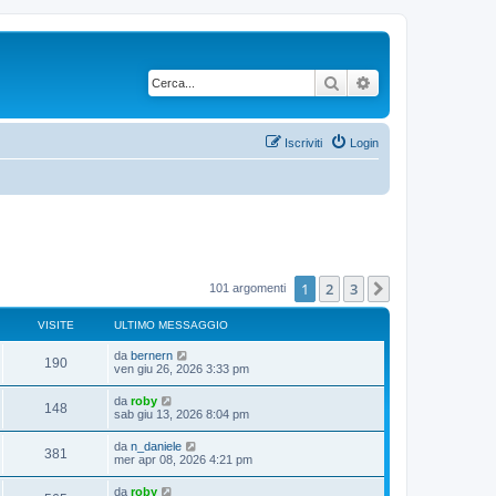
Cerca
Ricerca avanzata
Iscriviti
Login
1
2
3
Prossimo
101 argomenti
VISITE
ULTIMO MESSAGGIO
da
bernern
190
ven giu 26, 2026 3:33 pm
da
roby
148
sab giu 13, 2026 8:04 pm
da
n_daniele
381
mer apr 08, 2026 4:21 pm
da
roby