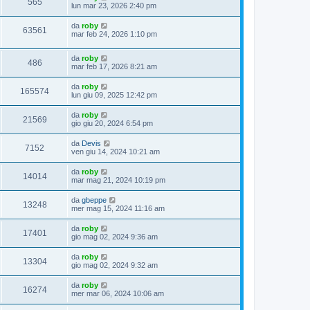
565
lun mar 23, 2026 2:40 pm
da
roby
63561
mar feb 24, 2026 1:10 pm
da
roby
486
mar feb 17, 2026 8:21 am
da
roby
165574
lun giu 09, 2025 12:42 pm
da
roby
21569
gio giu 20, 2024 6:54 pm
da
Devis
7152
ven giu 14, 2024 10:21 am
da
roby
14014
mar mag 21, 2024 10:19 pm
da
gbeppe
13248
mer mag 15, 2024 11:16 am
da
roby
17401
gio mag 02, 2024 9:36 am
da
roby
13304
gio mag 02, 2024 9:32 am
da
roby
16274
mer mar 06, 2024 10:06 am