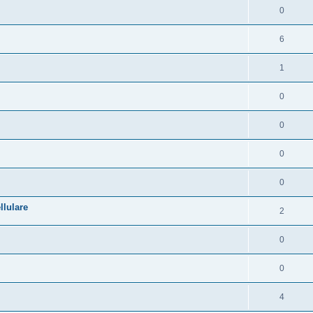
0
6
1
0
0
0
0
llulare
2
0
0
4