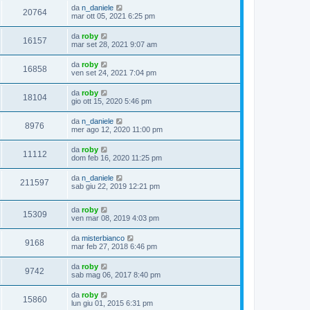
da
n_daniele
20764
mar ott 05, 2021 6:25 pm
da
roby
16157
mar set 28, 2021 9:07 am
da
roby
16858
ven set 24, 2021 7:04 pm
da
roby
18104
gio ott 15, 2020 5:46 pm
da
n_daniele
8976
mer ago 12, 2020 11:00 pm
da
roby
11112
dom feb 16, 2020 11:25 pm
da
n_daniele
211597
sab giu 22, 2019 12:21 pm
da
roby
15309
ven mar 08, 2019 4:03 pm
da
misterbianco
9168
mar feb 27, 2018 6:46 pm
da
roby
9742
sab mag 06, 2017 8:40 pm
da
roby
15860
lun giu 01, 2015 6:31 pm