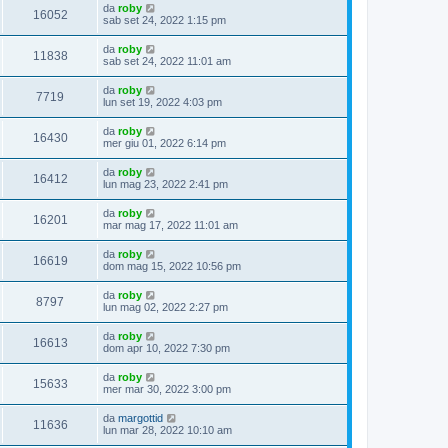
da
roby
16052
sab set 24, 2022 1:15 pm
da
roby
11838
sab set 24, 2022 11:01 am
da
roby
7719
lun set 19, 2022 4:03 pm
da
roby
16430
mer giu 01, 2022 6:14 pm
da
roby
16412
lun mag 23, 2022 2:41 pm
da
roby
16201
mar mag 17, 2022 11:01 am
da
roby
16619
dom mag 15, 2022 10:56 pm
da
roby
8797
lun mag 02, 2022 2:27 pm
da
roby
16613
dom apr 10, 2022 7:30 pm
da
roby
15633
mer mar 30, 2022 3:00 pm
da
margottid
11636
lun mar 28, 2022 10:10 am