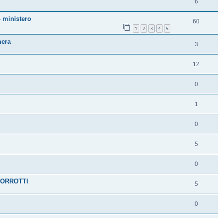
6
- ministero
60
1
2
3
4
5
mera
3
12
0
1
0
5
0
CORROTTI
5
0