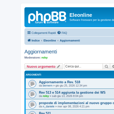
Eleonline
Software freeware per la gestione dei r
Collegamenti Rapidi
FAQ
Indice
Eleonline
Aggiornamenti
Aggiornamenti
Moderatore:
roby
Cer
Nuovo argomento
ARGOMENTI
Aggiornamento a Rev. 518
da
bernern
»
gio giu 25, 2026 12:34 pm
Rev 513 e 514 aggiunta la gestione dei WS
da
roby
»
sab giu 13, 2026 8:04 pm
proposte di implementazioni al nuovo gruppo d
da
n_daniele
»
mer apr 08, 2026 4:21 pm
Rev 511