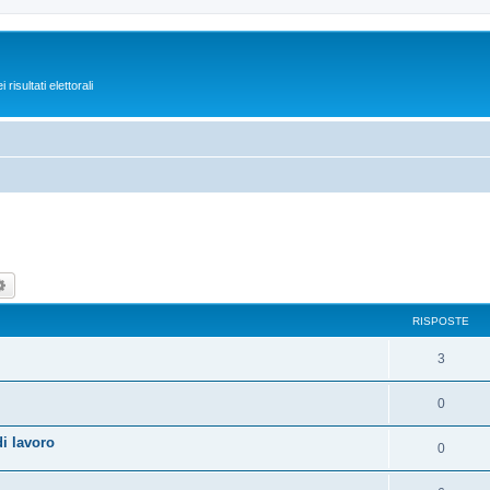
isultati elettorali
ca
Ricerca avanzata
RISPOSTE
3
0
i lavoro
0