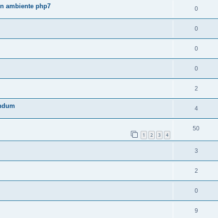
 in ambiente php7
0
0
0
0
2
rendum
4
50
1
2
3
4
3
2
0
9