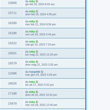
da
roby
15808
gio feb 29, 2024 8:02 am
da
roby
15711
dom feb 25, 2024 4:05 pm
da
roby
16280
mer feb 21, 2024 8:56 pm
da
roby
16186
ven set 29, 2023 4:43 pm
da
roby
16322
sab giu 10, 2023 7:19 pm
da
roby
16501
lun mag 22, 2023 12:20 pm
da
roby
16579
dom mag 21, 2023 2:05 am
da
margottid
12586
mar gen 24, 2023 3:26 pm
da
roby
18026
lun ott 17, 2022 5:52 pm
da
roby
17188
dom ott 16, 2022 10:42 pm
da
roby
15979
mer set 28, 2022 12:40 pm