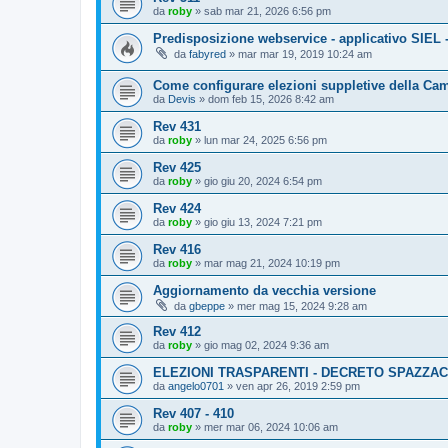
da
roby
»
sab mar 21, 2026 6:56 pm
Predisposizione webservice - applicativo SIEL 
da
fabyred
»
mar mar 19, 2019 10:24 am
Come configurare elezioni suppletive della Ca
da
Devis
»
dom feb 15, 2026 8:42 am
Rev 431
da
roby
»
lun mar 24, 2025 6:56 pm
Rev 425
da
roby
»
gio giu 20, 2024 6:54 pm
Rev 424
da
roby
»
gio giu 13, 2024 7:21 pm
Rev 416
da
roby
»
mar mag 21, 2024 10:19 pm
Aggiornamento da vecchia versione
da
gbeppe
»
mer mag 15, 2024 9:28 am
Rev 412
da
roby
»
gio mag 02, 2024 9:36 am
ELEZIONI TRASPARENTI - DECRETO SPAZZA
da
angelo0701
»
ven apr 26, 2019 2:59 pm
Rev 407 - 410
da
roby
»
mer mar 06, 2024 10:06 am