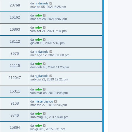
da
n_daniele
20768
mar ott 05, 2021 6:25 pm
da
roby
16162
mar set 28, 2021 9:07 am
da
roby
16863
ven set 24, 2021 7:04 pm
da
roby
18112
gio ott 15, 2020 5:46 pm
da
n_daniele
8976
mer ago 12, 2020 11:00 pm
da
roby
11115
dom feb 16, 2020 11:25 pm
da
n_daniele
212047
sab giu 22, 2019 12:21 pm
da
roby
15311
ven mar 08, 2019 4:03 pm
da
misterbianco
9168
mar feb 27, 2018 6:46 pm
da
roby
9746
sab mag 06, 2017 8:40 pm
da
roby
15864
lun giu 01, 2015 6:31 pm