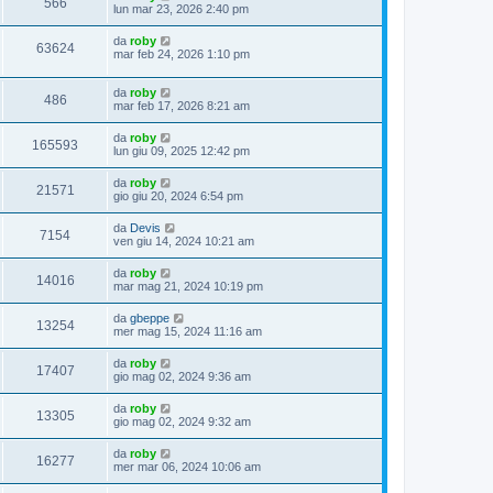
566
lun mar 23, 2026 2:40 pm
da
roby
63624
mar feb 24, 2026 1:10 pm
da
roby
486
mar feb 17, 2026 8:21 am
da
roby
165593
lun giu 09, 2025 12:42 pm
da
roby
21571
gio giu 20, 2024 6:54 pm
da
Devis
7154
ven giu 14, 2024 10:21 am
da
roby
14016
mar mag 21, 2024 10:19 pm
da
gbeppe
13254
mer mag 15, 2024 11:16 am
da
roby
17407
gio mag 02, 2024 9:36 am
da
roby
13305
gio mag 02, 2024 9:32 am
da
roby
16277
mer mar 06, 2024 10:06 am