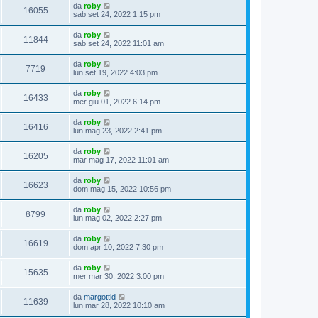
da
roby
16055
sab set 24, 2022 1:15 pm
da
roby
11844
sab set 24, 2022 11:01 am
da
roby
7719
lun set 19, 2022 4:03 pm
da
roby
16433
mer giu 01, 2022 6:14 pm
da
roby
16416
lun mag 23, 2022 2:41 pm
da
roby
16205
mar mag 17, 2022 11:01 am
da
roby
16623
dom mag 15, 2022 10:56 pm
da
roby
8799
lun mag 02, 2022 2:27 pm
da
roby
16619
dom apr 10, 2022 7:30 pm
da
roby
15635
mer mar 30, 2022 3:00 pm
da
margottid
11639
lun mar 28, 2022 10:10 am