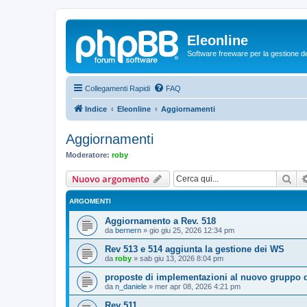
Eleonline
Software freeware per la gestione dei r
Collegamenti Rapidi
FAQ
Indice
Eleonline
Aggiornamenti
Aggiornamenti
Moderatore:
roby
Cer
Nuovo argomento
ARGOMENTI
Aggiornamento a Rev. 518
da
bernern
»
gio giu 25, 2026 12:34 pm
Rev 513 e 514 aggiunta la gestione dei WS
da
roby
»
sab giu 13, 2026 8:04 pm
proposte di implementazioni al nuovo gruppo d
da
n_daniele
»
mer apr 08, 2026 4:21 pm
Rev 511