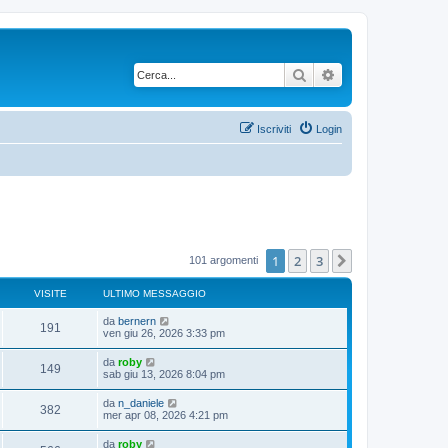
Cerca
Ricerca avanzata
Iscriviti
Login
1
2
3
Prossimo
101 argomenti
VISITE
ULTIMO MESSAGGIO
da
bernern
191
ven giu 26, 2026 3:33 pm
da
roby
149
sab giu 13, 2026 8:04 pm
da
n_daniele
382
mer apr 08, 2026 4:21 pm
da
roby