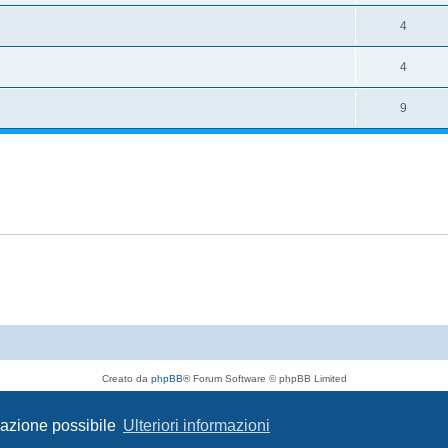
4
4
9
Creato da
phpBB
® Forum Software © phpBB Limited
Traduzione Italiana
phpBB-Italia.it
Privacy
|
Condizioni
igazione possibile
Ulteriori informazioni