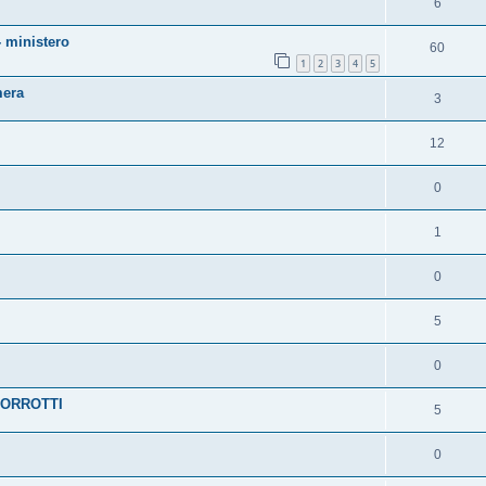
6
- ministero
60
1
2
3
4
5
mera
3
12
0
1
0
5
0
CORROTTI
5
0