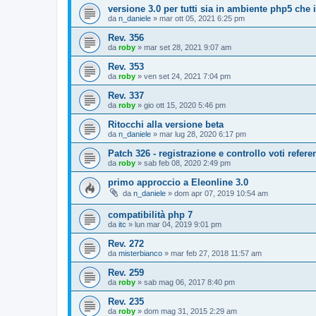
versione 3.0 per tutti sia in ambiente php5 che
da
n_daniele
»
mar ott 05, 2021 6:25 pm
Rev. 356
da
roby
»
mar set 28, 2021 9:07 am
Rev. 353
da
roby
»
ven set 24, 2021 7:04 pm
Rev. 337
da
roby
»
gio ott 15, 2020 5:46 pm
Ritocchi alla versione beta
da
n_daniele
»
mar lug 28, 2020 6:17 pm
Patch 326 - registrazione e controllo voti refe
da
roby
»
sab feb 08, 2020 2:49 pm
primo approccio a Eleonline 3.0
da
n_daniele
»
dom apr 07, 2019 10:54 am
compatibilità php 7
da
itc
»
lun mar 04, 2019 9:01 pm
Rev. 272
da
misterbianco
»
mar feb 27, 2018 11:57 am
Rev. 259
da
roby
»
sab mag 06, 2017 8:40 pm
Rev. 235
da
roby
»
dom mag 31, 2015 2:29 am