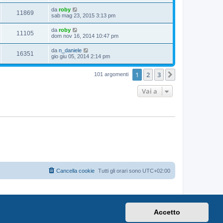
da
roby
11869
sab mag 23, 2015 3:13 pm
da
roby
11105
dom nov 16, 2014 10:47 pm
da
n_daniele
16351
gio giu 05, 2014 2:14 pm
1
2
3
Prossimo
101 argomenti
Vai a
Cancella cookie
Tutti gli orari sono
UTC+02:00
Accetto