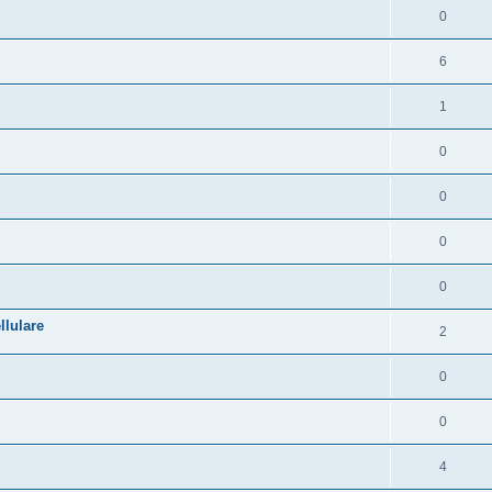
0
6
1
0
0
0
0
llulare
2
0
0
4