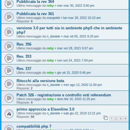
Pubblicata la rev 364
Ultimo messaggio da
roby
«
mer mar 30, 2022 3:00 pm
Pubblicata la rev 361
Ultimo messaggio da
margottid
«
lun mar 28, 2022 10:10 am
Risposte:
4
versione 3.0 per tutti sia in ambiente php5 che in ambiente
php7
Ultimo messaggio da
n_daniele
«
mar ott 05, 2021 6:25 pm
Rev. 356
Ultimo messaggio da
roby
«
mar set 28, 2021 9:07 am
Rev. 353
Ultimo messaggio da
roby
«
ven set 24, 2021 7:04 pm
Rev. 337
Ultimo messaggio da
roby
«
gio ott 15, 2020 5:46 pm
Ritocchi alla versione beta
Ultimo messaggio da
n_daniele
«
mer ago 12, 2020 11:00 pm
Risposte:
2
Patch 326 - registrazione e controllo voti referendum
Ultimo messaggio da
roby
«
dom feb 16, 2020 11:25 pm
Risposte:
4
primo approccio a Eleonline 3.0
Ultimo messaggio da
n_daniele
«
sab giu 22, 2019 12:21 pm
Risposte:
50
1
2
3
4
compatibilità php 7