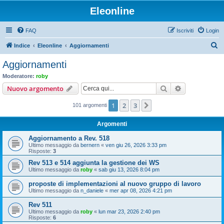
Eleonline
FAQ
Iscriviti
Login
C
Indice
Eleonline
Aggiornamenti
e
Aggiornamenti
r
Moderatore:
roby
c
Cerca
Ricerca avan
Nuovo argomento
a
1
2
3
Prossimo
101 argomenti
Argomenti
Aggiornamento a Rev. 518
Ultimo messaggio da
bernern
«
ven giu 26, 2026 3:33 pm
Risposte:
3
Rev 513 e 514 aggiunta la gestione dei WS
Ultimo messaggio da
roby
«
sab giu 13, 2026 8:04 pm
proposte di implementazioni al nuovo gruppo di lavoro
Ultimo messaggio da
n_daniele
«
mer apr 08, 2026 4:21 pm
Rev 511
Ultimo messaggio da
roby
«
lun mar 23, 2026 2:40 pm
Risposte:
6