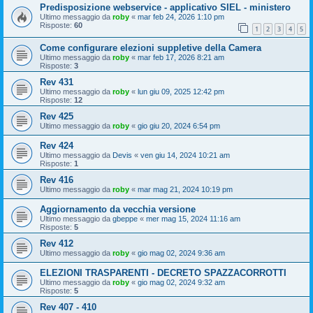
Predisposizione webservice - applicativo SIEL - ministero
Ultimo messaggio da
roby
«
mar feb 24, 2026 1:10 pm
Risposte:
60
1
2
3
4
5
Come configurare elezioni suppletive della Camera
Ultimo messaggio da
roby
«
mar feb 17, 2026 8:21 am
Risposte:
3
Rev 431
Ultimo messaggio da
roby
«
lun giu 09, 2025 12:42 pm
Risposte:
12
Rev 425
Ultimo messaggio da
roby
«
gio giu 20, 2024 6:54 pm
Rev 424
Ultimo messaggio da
Devis
«
ven giu 14, 2024 10:21 am
Risposte:
1
Rev 416
Ultimo messaggio da
roby
«
mar mag 21, 2024 10:19 pm
Aggiornamento da vecchia versione
Ultimo messaggio da
gbeppe
«
mer mag 15, 2024 11:16 am
Risposte:
5
Rev 412
Ultimo messaggio da
roby
«
gio mag 02, 2024 9:36 am
ELEZIONI TRASPARENTI - DECRETO SPAZZACORROTTI
Ultimo messaggio da
roby
«
gio mag 02, 2024 9:32 am
Risposte:
5
Rev 407 - 410