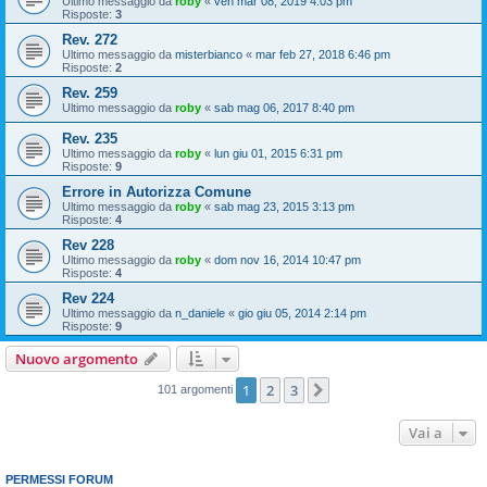
Ultimo messaggio da
roby
«
ven mar 08, 2019 4:03 pm
Risposte:
3
Rev. 272
Ultimo messaggio da
misterbianco
«
mar feb 27, 2018 6:46 pm
Risposte:
2
Rev. 259
Ultimo messaggio da
roby
«
sab mag 06, 2017 8:40 pm
Rev. 235
Ultimo messaggio da
roby
«
lun giu 01, 2015 6:31 pm
Risposte:
9
Errore in Autorizza Comune
Ultimo messaggio da
roby
«
sab mag 23, 2015 3:13 pm
Risposte:
4
Rev 228
Ultimo messaggio da
roby
«
dom nov 16, 2014 10:47 pm
Risposte:
4
Rev 224
Ultimo messaggio da
n_daniele
«
gio giu 05, 2014 2:14 pm
Risposte:
9
Nuovo argomento
1
2
3
Prossimo
101 argomenti
Vai a
PERMESSI FORUM