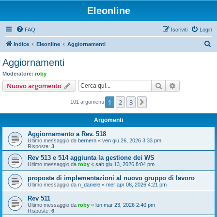
Eleonline
FAQ
Iscriviti
Login
C
Indice
Eleonline
Aggiornamenti
e
Aggiornamenti
r
Moderatore:
roby
c
Cerca
Ricerca avan
Nuovo argomento
a
1
2
3
Prossimo
101 argomenti
Argomenti
Aggiornamento a Rev. 518
Ultimo messaggio da
bernern
«
ven giu 26, 2026 3:33 pm
Risposte:
3
Rev 513 e 514 aggiunta la gestione dei WS
Ultimo messaggio da
roby
«
sab giu 13, 2026 8:04 pm
proposte di implementazioni al nuovo gruppo di lavoro
Ultimo messaggio da
n_daniele
«
mer apr 08, 2026 4:21 pm
Rev 511
Ultimo messaggio da
roby
«
lun mar 23, 2026 2:40 pm
Risposte:
6