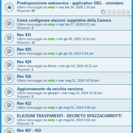
Predisposizione webservice - applicativo SIEL - ministero
Ultimo messaggio da
roby
«
mar feb 24, 2026 1:10 pm
Risposte:
60
1
2
3
4
5
Come configurare elezioni suppletive della Camera
Ultimo messaggio da
roby
«
mar feb 17, 2026 8:21 am
Risposte:
3
Rev 431
Ultimo messaggio da
roby
«
lun giu 09, 2025 12:42 pm
Risposte:
12
Rev 425
Ultimo messaggio da
roby
«
gio giu 20, 2024 6:54 pm
Rev 424
Ultimo messaggio da
Devis
«
ven giu 14, 2024 10:21 am
Risposte:
1
Rev 416
Ultimo messaggio da
roby
«
mar mag 21, 2024 10:19 pm
Aggiornamento da vecchia versione
Ultimo messaggio da
gbeppe
«
mer mag 15, 2024 11:16 am
Risposte:
5
Rev 412
Ultimo messaggio da
roby
«
gio mag 02, 2024 9:36 am
ELEZIONI TRASPARENTI - DECRETO SPAZZACORROTTI
Ultimo messaggio da
roby
«
gio mag 02, 2024 9:32 am
Risposte:
5
Rev 407 - 410