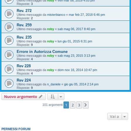
Ultimo messaggio da
roby
«
ven mar 08, 2019 4:03 pm
Risposte:
3
Rev. 272
Ultimo messaggio da
misterbianco
«
mar feb 27, 2018 6:46 pm
Risposte:
2
Rev. 259
Ultimo messaggio da
roby
«
sab mag 06, 2017 8:40 pm
Rev. 235
Ultimo messaggio da
roby
«
lun giu 01, 2015 6:31 pm
Risposte:
9
Errore in Autorizza Comune
Ultimo messaggio da
roby
«
sab mag 23, 2015 3:13 pm
Risposte:
4
Rev 228
Ultimo messaggio da
roby
«
dom nov 16, 2014 10:47 pm
Risposte:
4
Rev 224
Ultimo messaggio da
n_daniele
«
gio giu 05, 2014 2:14 pm
Risposte:
9
Nuovo argomento
1
2
3
Prossimo
101 argomenti
Vai a
PERMESSI FORUM