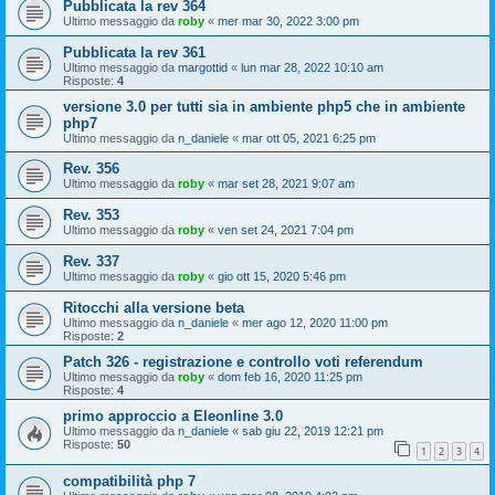
Pubblicata la rev 364
Ultimo messaggio da
roby
«
mer mar 30, 2022 3:00 pm
Pubblicata la rev 361
Ultimo messaggio da
margottid
«
lun mar 28, 2022 10:10 am
Risposte:
4
versione 3.0 per tutti sia in ambiente php5 che in ambiente
php7
Ultimo messaggio da
n_daniele
«
mar ott 05, 2021 6:25 pm
Rev. 356
Ultimo messaggio da
roby
«
mar set 28, 2021 9:07 am
Rev. 353
Ultimo messaggio da
roby
«
ven set 24, 2021 7:04 pm
Rev. 337
Ultimo messaggio da
roby
«
gio ott 15, 2020 5:46 pm
Ritocchi alla versione beta
Ultimo messaggio da
n_daniele
«
mer ago 12, 2020 11:00 pm
Risposte:
2
Patch 326 - registrazione e controllo voti referendum
Ultimo messaggio da
roby
«
dom feb 16, 2020 11:25 pm
Risposte:
4
primo approccio a Eleonline 3.0
Ultimo messaggio da
n_daniele
«
sab giu 22, 2019 12:21 pm
Risposte:
50
1
2
3
4
compatibilità php 7