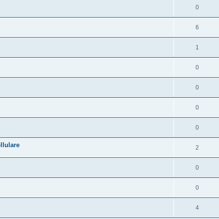
0
6
1
0
0
0
0
llulare
2
0
0
4