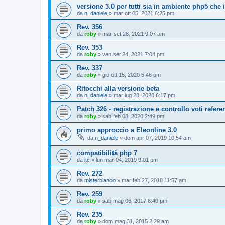
versione 3.0 per tutti sia in ambiente php5 che
da
n_daniele
»
mar ott 05, 2021 6:25 pm
Rev. 356
da
roby
»
mar set 28, 2021 9:07 am
Rev. 353
da
roby
»
ven set 24, 2021 7:04 pm
Rev. 337
da
roby
»
gio ott 15, 2020 5:46 pm
Ritocchi alla versione beta
da
n_daniele
»
mar lug 28, 2020 6:17 pm
Patch 326 - registrazione e controllo voti refe
da
roby
»
sab feb 08, 2020 2:49 pm
primo approccio a Eleonline 3.0
da
n_daniele
»
dom apr 07, 2019 10:54 am
compatibilità php 7
da
itc
»
lun mar 04, 2019 9:01 pm
Rev. 272
da
misterbianco
»
mar feb 27, 2018 11:57 am
Rev. 259
da
roby
»
sab mag 06, 2017 8:40 pm
Rev. 235
da
roby
»
dom mag 31, 2015 2:29 am