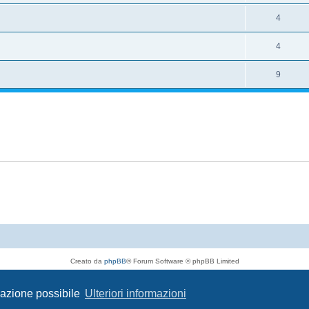
4
4
9
Creato da
phpBB
® Forum Software © phpBB Limited
Traduzione Italiana
phpBB-Italia.it
Privacy
|
Condizioni
igazione possibile
Ulteriori informazioni