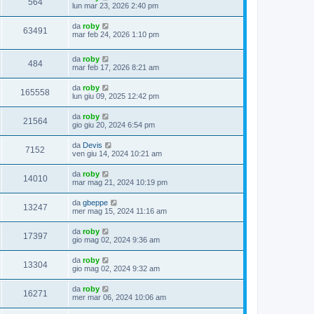
564
lun mar 23, 2026 2:40 pm
da
roby
63491
mar feb 24, 2026 1:10 pm
da
roby
484
mar feb 17, 2026 8:21 am
da
roby
165558
lun giu 09, 2025 12:42 pm
da
roby
21564
gio giu 20, 2024 6:54 pm
da
Devis
7152
ven giu 14, 2024 10:21 am
da
roby
14010
mar mag 21, 2024 10:19 pm
da
gbeppe
13247
mer mag 15, 2024 11:16 am
da
roby
17397
gio mag 02, 2024 9:36 am
da
roby
13304
gio mag 02, 2024 9:32 am
da
roby
16271
mer mar 06, 2024 10:06 am