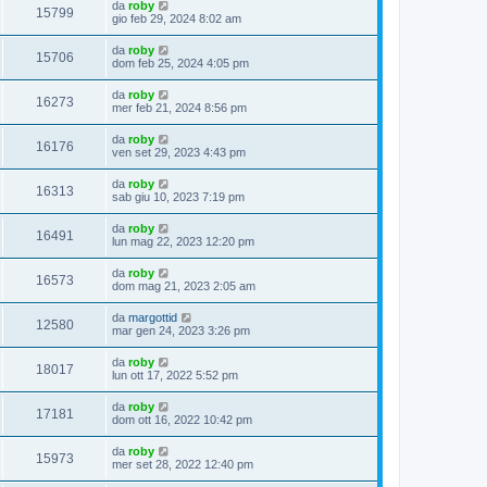
da
roby
15799
gio feb 29, 2024 8:02 am
da
roby
15706
dom feb 25, 2024 4:05 pm
da
roby
16273
mer feb 21, 2024 8:56 pm
da
roby
16176
ven set 29, 2023 4:43 pm
da
roby
16313
sab giu 10, 2023 7:19 pm
da
roby
16491
lun mag 22, 2023 12:20 pm
da
roby
16573
dom mag 21, 2023 2:05 am
da
margottid
12580
mar gen 24, 2023 3:26 pm
da
roby
18017
lun ott 17, 2022 5:52 pm
da
roby
17181
dom ott 16, 2022 10:42 pm
da
roby
15973
mer set 28, 2022 12:40 pm