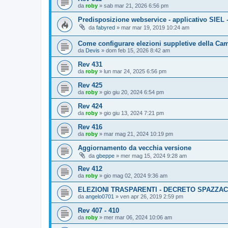
da
roby
»
sab mar 21, 2026 6:56 pm
Predisposizione webservice - applicativo SIEL 
da
fabyred
»
mar mar 19, 2019 10:24 am
Come configurare elezioni suppletive della Ca
da
Devis
»
dom feb 15, 2026 8:42 am
Rev 431
da
roby
»
lun mar 24, 2025 6:56 pm
Rev 425
da
roby
»
gio giu 20, 2024 6:54 pm
Rev 424
da
roby
»
gio giu 13, 2024 7:21 pm
Rev 416
da
roby
»
mar mag 21, 2024 10:19 pm
Aggiornamento da vecchia versione
da
gbeppe
»
mer mag 15, 2024 9:28 am
Rev 412
da
roby
»
gio mag 02, 2024 9:36 am
ELEZIONI TRASPARENTI - DECRETO SPAZZA
da
angelo0701
»
ven apr 26, 2019 2:59 pm
Rev 407 - 410
da
roby
»
mer mar 06, 2024 10:06 am