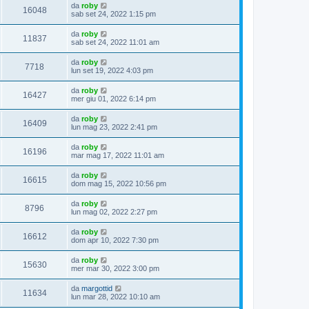
da
roby
16048
sab set 24, 2022 1:15 pm
da
roby
11837
sab set 24, 2022 11:01 am
da
roby
7718
lun set 19, 2022 4:03 pm
da
roby
16427
mer giu 01, 2022 6:14 pm
da
roby
16409
lun mag 23, 2022 2:41 pm
da
roby
16196
mar mag 17, 2022 11:01 am
da
roby
16615
dom mag 15, 2022 10:56 pm
da
roby
8796
lun mag 02, 2022 2:27 pm
da
roby
16612
dom apr 10, 2022 7:30 pm
da
roby
15630
mer mar 30, 2022 3:00 pm
da
margottid
11634
lun mar 28, 2022 10:10 am