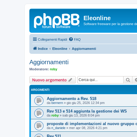
Eleonline
Software freeware per la gestione dei r
Collegamenti Rapidi
FAQ
Indice
Eleonline
Aggiornamenti
Aggiornamenti
Moderatore:
roby
Cer
Nuovo argomento
ARGOMENTI
Aggiornamento a Rev. 518
da
bernern
»
gio giu 25, 2026 12:34 pm
Rev 513 e 514 aggiunta la gestione dei WS
da
roby
»
sab giu 13, 2026 8:04 pm
proposte di implementazioni al nuovo gruppo d
da
n_daniele
»
mer apr 08, 2026 4:21 pm
Rev 511