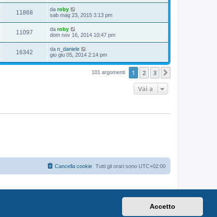
da
roby
11868
sab mag 23, 2015 3:13 pm
da
roby
11097
dom nov 16, 2014 10:47 pm
da
n_daniele
16342
gio giu 05, 2014 2:14 pm
1
2
3
Prossimo
101 argomenti
Vai a
Cancella cookie
Tutti gli orari sono
UTC+02:00
Accetto