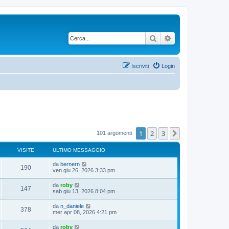
Cerca
Ricerca avanzata
Iscriviti
Login
1
2
3
Prossimo
101 argomenti
VISITE
ULTIMO MESSAGGIO
da
bernern
190
ven giu 26, 2026 3:33 pm
da
roby
147
sab giu 13, 2026 8:04 pm
da
n_daniele
378
mer apr 08, 2026 4:21 pm
da
roby