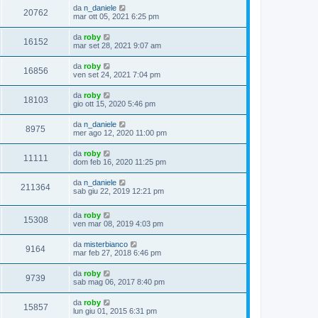
da
n_daniele
20762
mar ott 05, 2021 6:25 pm
da
roby
16152
mar set 28, 2021 9:07 am
da
roby
16856
ven set 24, 2021 7:04 pm
da
roby
18103
gio ott 15, 2020 5:46 pm
da
n_daniele
8975
mer ago 12, 2020 11:00 pm
da
roby
11111
dom feb 16, 2020 11:25 pm
da
n_daniele
211364
sab giu 22, 2019 12:21 pm
da
roby
15308
ven mar 08, 2019 4:03 pm
da
misterbianco
9164
mar feb 27, 2018 6:46 pm
da
roby
9739
sab mag 06, 2017 8:40 pm
da
roby
15857
lun giu 01, 2015 6:31 pm