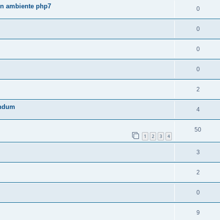
 in ambiente php7
0
0
0
0
2
rendum
4
50
1
2
3
4
3
2
0
9