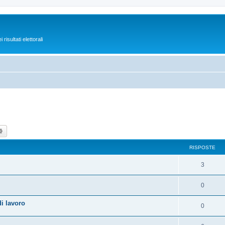
isultati elettorali
ca
Ricerca avanzata
RISPOSTE
3
0
i lavoro
0