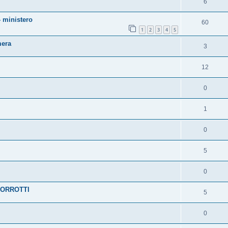
6
- ministero
60
1
2
3
4
5
mera
3
12
0
1
0
5
0
CORROTTI
5
0