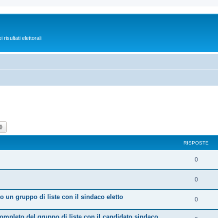
isultati elettorali
ca
Ricerca avanzata
RISPOSTE
0
0
 un gruppo di liste con il sindaco eletto
0
mpleto del gruppo di liste con il candidato sindaco