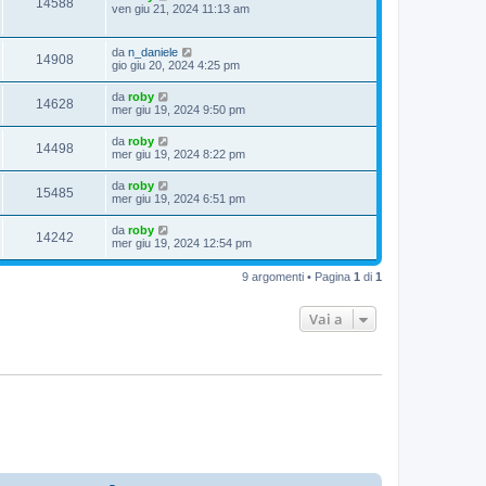
14588
ven giu 21, 2024 11:13 am
da
n_daniele
14908
gio giu 20, 2024 4:25 pm
da
roby
14628
mer giu 19, 2024 9:50 pm
da
roby
14498
mer giu 19, 2024 8:22 pm
da
roby
15485
mer giu 19, 2024 6:51 pm
da
roby
14242
mer giu 19, 2024 12:54 pm
9 argomenti • Pagina
1
di
1
Vai a