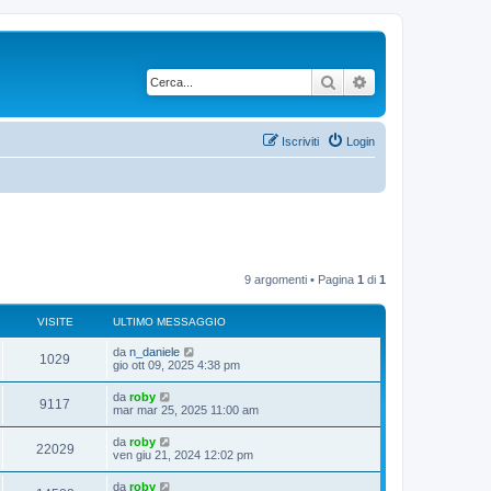
Cerca
Ricerca avanzata
Iscriviti
Login
9 argomenti • Pagina
1
di
1
VISITE
ULTIMO MESSAGGIO
da
n_daniele
1029
gio ott 09, 2025 4:38 pm
da
roby
9117
mar mar 25, 2025 11:00 am
da
roby
22029
ven giu 21, 2024 12:02 pm
da
roby