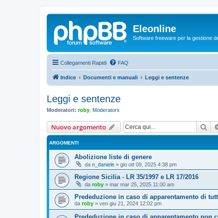
Eleonline
Software freeware per la gestione dei r
Collegamenti Rapidi
FAQ
Indice
Documenti e manuali
Leggi e sentenze
Leggi e sentenze
Moderatori:
roby
,
Moderators
Cer
Nuovo argomento
ARGOMENTI
Abolizione liste di genere
da
n_daniele
»
gio ott 09, 2025 4:38 pm
Regione Sicilia - LR 35/1997 e LR 17/2016
da
roby
»
mar mar 25, 2025 11:00 am
Prededuzione in caso di apparentamento di tutto
da
roby
»
ven giu 21, 2024 12:02 pm
Prededuzione in caso di apparentamento non co