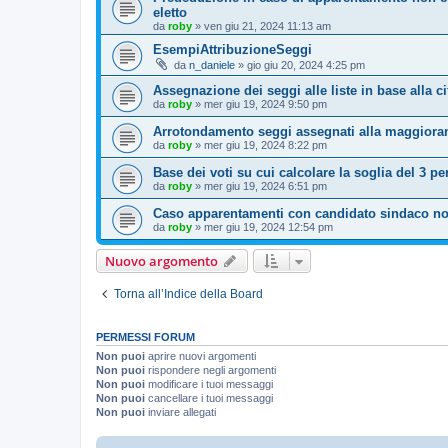
eletto
da
roby
»
ven giu 21, 2024 11:13 am
EsempiAttribuzioneSeggi
da
n_daniele
»
gio giu 20, 2024 4:25 pm
Assegnazione dei seggi alle liste in base alla cif
da
roby
»
mer giu 19, 2024 9:50 pm
Arrotondamento seggi assegnati alla maggiora
da
roby
»
mer giu 19, 2024 8:22 pm
Base dei voti su cui calcolare la soglia del 3 pe
da
roby
»
mer giu 19, 2024 6:51 pm
Caso apparentamenti con candidato sindaco no
da
roby
»
mer giu 19, 2024 12:54 pm
Nuovo argomento
Torna all’Indice della Board
PERMESSI FORUM
Non puoi
aprire nuovi argomenti
Non puoi
rispondere negli argomenti
Non puoi
modificare i tuoi messaggi
Non puoi
cancellare i tuoi messaggi
Non puoi
inviare allegati