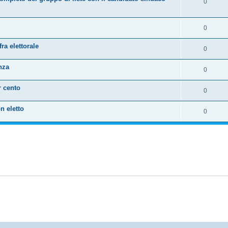
0
0
ra elettorale
0
nza
0
r cento
0
n eletto
0