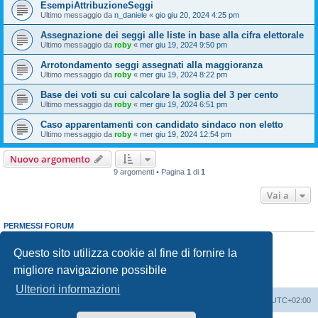
EsempiAttribuzioneSeggi
Ultimo messaggio da
n_daniele
«
gio giu 20, 2024 4:25 pm
Assegnazione dei seggi alle liste in base alla cifra elettorale
Ultimo messaggio da
roby
«
mer giu 19, 2024 9:50 pm
Arrotondamento seggi assegnati alla maggioranza
Ultimo messaggio da
roby
«
mer giu 19, 2024 8:22 pm
Base dei voti su cui calcolare la soglia del 3 per cento
Ultimo messaggio da
roby
«
mer giu 19, 2024 6:51 pm
Caso apparentamenti con candidato sindaco non eletto
Ultimo messaggio da
roby
«
mer giu 19, 2024 12:54 pm
Nuovo argomento
9 argomenti • Pagina
1
di
1
Vai a
PERMESSI FORUM
Non puoi
aprire nuovi argomenti
Non puoi
rispondere negli argomenti
Questo sito utilizza cookie al fine di fornire la
Non puoi
modificare i tuoi messaggi
migliore navigazione possibile
Non puoi
cancellare i tuoi messaggi
Non puoi
inviare allegati
Ulteriori informazioni
Indice
Cancella cookie
Tutti gli orari sono
UTC+02:00