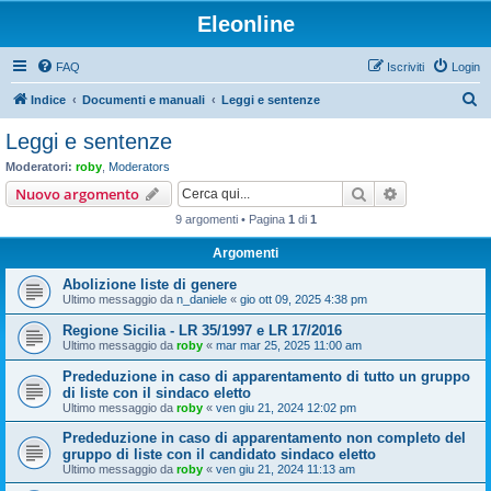
Eleonline
FAQ
Iscriviti
Login
C
Indice
Documenti e manuali
Leggi e sentenze
e
Leggi e sentenze
r
Moderatori:
roby
,
Moderators
c
Cerca
Ricerca avan
Nuovo argomento
a
9 argomenti • Pagina
1
di
1
Argomenti
Abolizione liste di genere
Ultimo messaggio da
n_daniele
«
gio ott 09, 2025 4:38 pm
Regione Sicilia - LR 35/1997 e LR 17/2016
Ultimo messaggio da
roby
«
mar mar 25, 2025 11:00 am
Prededuzione in caso di apparentamento di tutto un gruppo
di liste con il sindaco eletto
Ultimo messaggio da
roby
«
ven giu 21, 2024 12:02 pm
Prededuzione in caso di apparentamento non completo del
gruppo di liste con il candidato sindaco eletto
Ultimo messaggio da
roby
«
ven giu 21, 2024 11:13 am