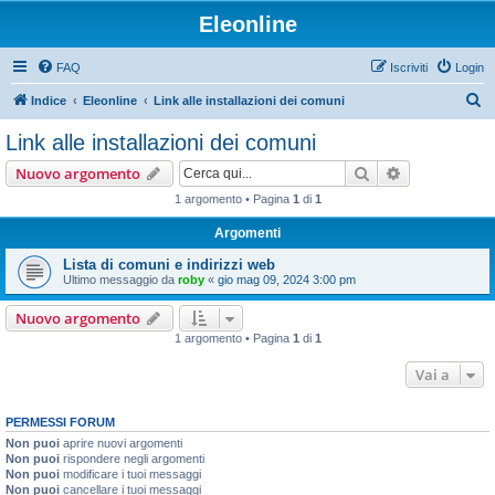
Eleonline
FAQ
Iscriviti
Login
C
Indice
Eleonline
Link alle installazioni dei comuni
e
Link alle installazioni dei comuni
r
Cerca
Ricerca avan
Nuovo argomento
c
1 argomento • Pagina
1
di
1
a
Argomenti
Lista di comuni e indirizzi web
Ultimo messaggio da
roby
«
gio mag 09, 2024 3:00 pm
Nuovo argomento
1 argomento • Pagina
1
di
1
Vai a
PERMESSI FORUM
Non puoi
aprire nuovi argomenti
Non puoi
rispondere negli argomenti
Non puoi
modificare i tuoi messaggi
Non puoi
cancellare i tuoi messaggi