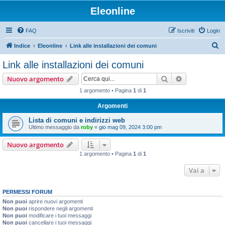
Eleonline
FAQ
Iscriviti
Login
C
Indice
Eleonline
Link alle installazioni dei comuni
e
Link alle installazioni dei comuni
r
Cerca
Ricerca avan
Nuovo argomento
c
1 argomento • Pagina
1
di
1
a
Argomenti
Lista di comuni e indirizzi web
Ultimo messaggio da
roby
«
gio mag 09, 2024 3:00 pm
Nuovo argomento
1 argomento • Pagina
1
di
1
Vai a
PERMESSI FORUM
Non puoi
aprire nuovi argomenti
Non puoi
rispondere negli argomenti
Non puoi
modificare i tuoi messaggi
Non puoi
cancellare i tuoi messaggi