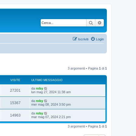
Cerca
Ricerca avanzata
Iscriviti
Login
3 argomenti • Pagina
1
di
1
VISITE
ULTIMO MESSAGGIO
da
roby
27201
lun mag 27, 2024 11:38 am
da
roby
15367
mer mag 08, 2024 3:50 pm
da
roby
14963
mar mag 07, 2024 2:21 pm
3 argomenti • Pagina
1
di
1