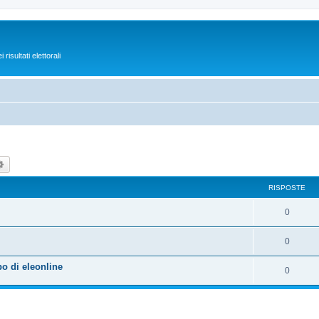
isultati elettorali
ca
Ricerca avanzata
RISPOSTE
0
0
po di eleonline
0