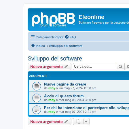
Eleonline
Software freeware per la gestione dei r
Collegamenti Rapidi
FAQ
Indice
Sviluppo del software
Sviluppo del software
Cer
Nuovo argomento
ARGOMENTI
Nuove pagine da creare
da
roby
»
lun mag 27, 2024 11:38 am
Avvio di questo forum
da
roby
»
mer mag 08, 2024 3:50 pm
Per chi ha intenzione di partecipare allo svilup
da
roby
»
mar mag 07, 2024 2:21 pm
Nuovo argomento