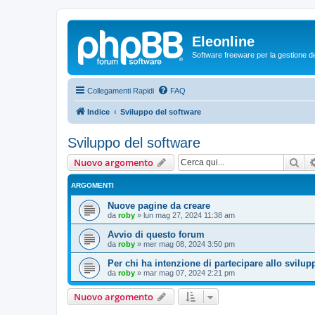
Eleonline
Software freeware per la gestione dei r
Collegamenti Rapidi
FAQ
Indice
Sviluppo del software
Sviluppo del software
Cer
Nuovo argomento
ARGOMENTI
Nuove pagine da creare
da
roby
»
lun mag 27, 2024 11:38 am
Avvio di questo forum
da
roby
»
mer mag 08, 2024 3:50 pm
Per chi ha intenzione di partecipare allo svilup
da
roby
»
mar mag 07, 2024 2:21 pm
Nuovo argomento