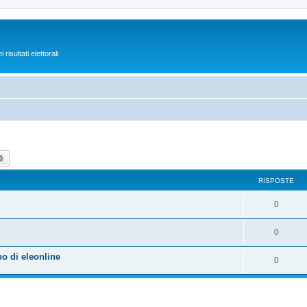
isultati elettorali
ca
Ricerca avanzata
RISPOSTE
0
0
po di eleonline
0