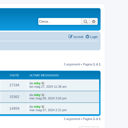
Cerca
Ricerca avanzata
Iscriviti
Login
3 argomenti • Pagina
1
di
1
VISITE
ULTIMO MESSAGGIO
da
roby
27194
lun mag 27, 2024 11:38 am
da
roby
15362
mer mag 08, 2024 3:50 pm
da
roby
14959
mar mag 07, 2024 2:21 pm
3 argomenti • Pagina
1
di
1