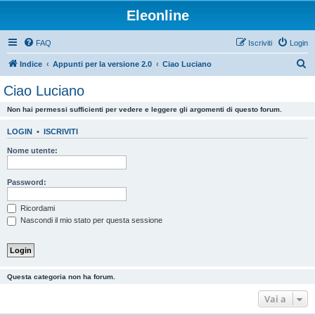
Eleonline
FAQ
Iscriviti
Login
C
Indice
Appunti per la versione 2.0
Ciao Luciano
e
Ciao Luciano
r
Non hai permessi sufficienti per vedere e leggere gli argomenti di questo forum.
c
a
LOGIN
•
ISCRIVITI
Nome utente:
Password:
Ricordami
Nascondi il mio stato per questa sessione
Questa categoria non ha forum.
Vai a