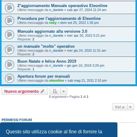
2°aggiornamento Manuale operastivo Eleonline
Ultimo messaggio da
n_daniele
«
sab apr 27, 2024 11:24 am
Procedura per l'aggiornamento di Eleonline
Ultimo messaggio da
roby
«
dom set 25, 2022 1:35 pm
Manuale aggiornato alla versione 3.0
Ultimo messaggio da
n_daniele
«
mer apr 20, 2022 5:21 pm
Risposte:
2
un manuale "molto" operativo
Ultimo messaggio da
n_daniele
«
mer giu 24, 2020 11:31 am
Risposte:
2
Buon Natale e felice Anno 2019
Ultimo messaggio da
n_daniele
«
gio gen 10, 2019 3:29 pm
Risposte:
1
Apertura forum per manuali
Ultimo messaggio da
eleonline
«
sab mag 21, 2011 2:10 pm
Nuovo argomento
8 argomenti • Pagina
1
di
1
Vai a
PERMESSI FORUM
Non puoi
aprire nuovi argomenti
Non puoi
rispondere negli argomenti
Questo sito utilizza cookie al fine di fornire la
Non puoi
modificare i tuoi messaggi