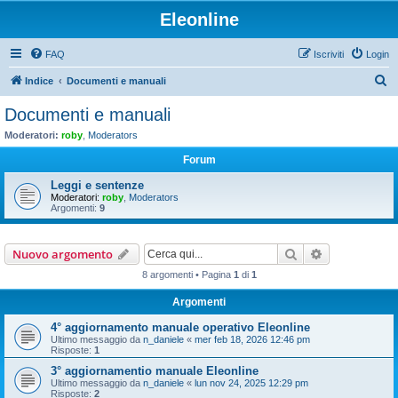
Eleonline
FAQ
Iscriviti
Login
C
Indice
Documenti e manuali
e
Documenti e manuali
r
Moderatori:
roby
,
Moderators
c
Forum
a
Leggi e sentenze
Moderatori:
roby
,
Moderators
Argomenti:
9
Cerca
Ricerca avan
Nuovo argomento
8 argomenti • Pagina
1
di
1
Argomenti
4° aggiornamento manuale operativo Eleonline
Ultimo messaggio da
n_daniele
«
mer feb 18, 2026 12:46 pm
Risposte:
1
3° aggiornamentio manuale Eleonline
Ultimo messaggio da
n_daniele
«
lun nov 24, 2025 12:29 pm
Risposte:
2