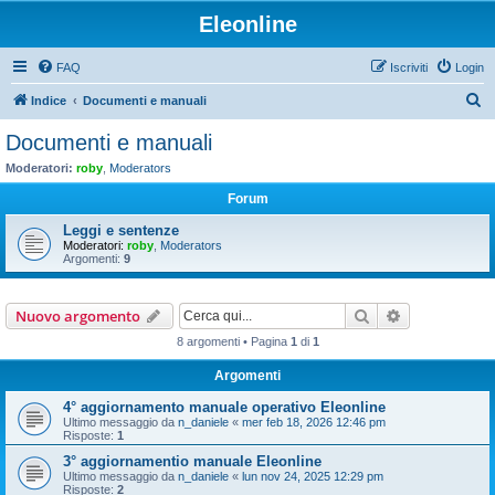
Eleonline
FAQ
Iscriviti
Login
C
Indice
Documenti e manuali
e
Documenti e manuali
r
Moderatori:
roby
,
Moderators
c
Forum
a
Leggi e sentenze
Moderatori:
roby
,
Moderators
Argomenti:
9
Cerca
Ricerca avan
Nuovo argomento
8 argomenti • Pagina
1
di
1
Argomenti
4° aggiornamento manuale operativo Eleonline
Ultimo messaggio da
n_daniele
«
mer feb 18, 2026 12:46 pm
Risposte:
1
3° aggiornamentio manuale Eleonline
Ultimo messaggio da
n_daniele
«
lun nov 24, 2025 12:29 pm
Risposte:
2