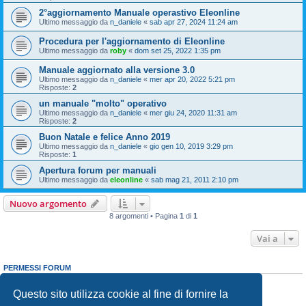
2°aggiornamento Manuale operastivo Eleonline
Ultimo messaggio da
n_daniele
«
sab apr 27, 2024 11:24 am
Procedura per l'aggiornamento di Eleonline
Ultimo messaggio da
roby
«
dom set 25, 2022 1:35 pm
Manuale aggiornato alla versione 3.0
Ultimo messaggio da
n_daniele
«
mer apr 20, 2022 5:21 pm
Risposte:
2
un manuale "molto" operativo
Ultimo messaggio da
n_daniele
«
mer giu 24, 2020 11:31 am
Risposte:
2
Buon Natale e felice Anno 2019
Ultimo messaggio da
n_daniele
«
gio gen 10, 2019 3:29 pm
Risposte:
1
Apertura forum per manuali
Ultimo messaggio da
eleonline
«
sab mag 21, 2011 2:10 pm
Nuovo argomento
8 argomenti • Pagina
1
di
1
Vai a
PERMESSI FORUM
Non puoi
aprire nuovi argomenti
Non puoi
rispondere negli argomenti
Questo sito utilizza cookie al fine di fornire la
Non puoi
modificare i tuoi messaggi