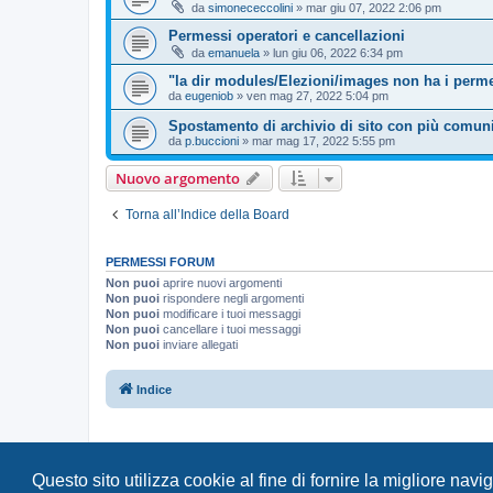
da
simonececcolini
»
mar giu 07, 2022 2:06 pm
Permessi operatori e cancellazioni
da
emanuela
»
lun giu 06, 2022 6:34 pm
"la dir modules/Elezioni/images non ha i permes
da
eugeniob
»
ven mag 27, 2022 5:04 pm
Spostamento di archivio di sito con più comuni
da
p.buccioni
»
mar mag 17, 2022 5:55 pm
Nuovo argomento
Torna all’Indice della Board
PERMESSI FORUM
Non puoi
aprire nuovi argomenti
Non puoi
rispondere negli argomenti
Non puoi
modificare i tuoi messaggi
Non puoi
cancellare i tuoi messaggi
Non puoi
inviare allegati
Indice
Questo sito utilizza cookie al fine di fornire la migliore nav