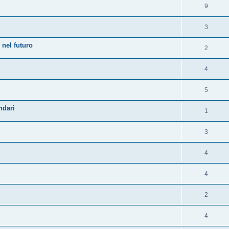
9
3
 nel futuro
2
4
5
ndari
1
3
4
4
2
4