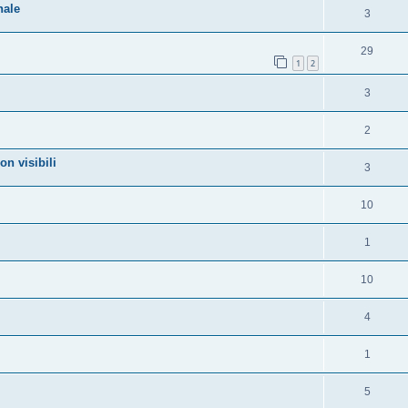
nale
3
29
1
2
3
2
on visibili
3
10
1
10
4
1
5