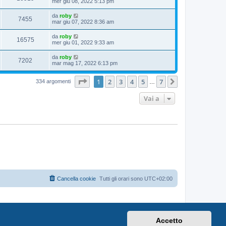
mer giu 08, 2022 5:13 pm
da
roby
7455
mar giu 07, 2022 8:36 am
da
roby
16575
mer giu 01, 2022 9:33 am
da
roby
7202
mar mag 17, 2022 6:13 pm
Pagina
1
di
7
1
2
3
4
5
7
Prossimo
334 argomenti
…
Vai a
Cancella cookie
Tutti gli orari sono
UTC+02:00
Accetto