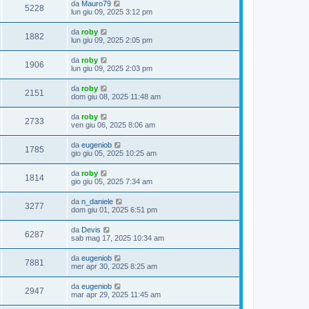
da
Mauro79
5228
lun giu 09, 2025 3:12 pm
da
roby
1882
lun giu 09, 2025 2:05 pm
da
roby
1906
lun giu 09, 2025 2:03 pm
da
roby
2151
dom giu 08, 2025 11:48 am
da
roby
2733
ven giu 06, 2025 8:06 am
da
eugeniob
1785
gio giu 05, 2025 10:25 am
da
roby
1814
gio giu 05, 2025 7:34 am
da
n_daniele
3277
dom giu 01, 2025 6:51 pm
da
Devis
6287
sab mag 17, 2025 10:34 am
da
eugeniob
7881
mer apr 30, 2025 8:25 am
da
eugeniob
2947
mar apr 29, 2025 11:45 am