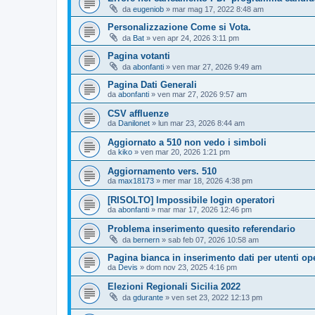
da
eugeniob
»
mar mag 17, 2022 8:48 am
Personalizzazione Come si Vota.
da
Bat
»
ven apr 24, 2026 3:11 pm
Pagina votanti
da
abonfanti
»
ven mar 27, 2026 9:49 am
Pagina Dati Generali
da
abonfanti
»
ven mar 27, 2026 9:57 am
CSV affluenze
da
Danilonet
»
lun mar 23, 2026 8:44 am
Aggiornato a 510 non vedo i simboli
da
kiko
»
ven mar 20, 2026 1:21 pm
Aggiornamento vers. 510
da
max18173
»
mer mar 18, 2026 4:38 pm
[RISOLTO] Impossibile login operatori
da
abonfanti
»
mar mar 17, 2026 12:46 pm
Problema inserimento quesito referendario
da
bernern
»
sab feb 07, 2026 10:58 am
Pagina bianca in inserimento dati per utenti op
da
Devis
»
dom nov 23, 2025 4:16 pm
Elezioni Regionali Sicilia 2022
da
gdurante
»
ven set 23, 2022 12:13 pm