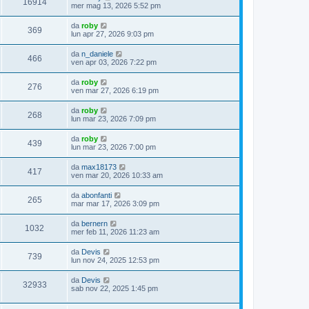
16914
mer mag 13, 2026 5:52 pm
da
roby
369
lun apr 27, 2026 9:03 pm
da
n_daniele
466
ven apr 03, 2026 7:22 pm
da
roby
276
ven mar 27, 2026 6:19 pm
da
roby
268
lun mar 23, 2026 7:09 pm
da
roby
439
lun mar 23, 2026 7:00 pm
da
max18173
417
ven mar 20, 2026 10:33 am
da
abonfanti
265
mar mar 17, 2026 3:09 pm
da
bernern
1032
mer feb 11, 2026 11:23 am
da
Devis
739
lun nov 24, 2025 12:53 pm
da
Devis
32933
sab nov 22, 2025 1:45 pm