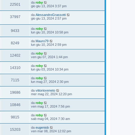
da
roby
22501
gio giu 13, 2024 3:37 pm
da
AlessandroGrassotti
37997
gio giu 13, 2024 2:57 pm
da
roby
9433
lun giu 10, 2024 10:58 pm
da
Mauro79
8249
lun giu 10, 2024 2:59 pm
da
roby
12402
ven giu 07, 2024 1:44 pm
da
roby
14310
lun giu 03, 2024 10:34 pm
da
roby
7115
lun mag 27, 2024 2:30 pm
da
vittorioveneto
19686
mer mag 22, 2024 12:20 pm
da
roby
10846
ven mag 17, 2024 7:56 pm
da
roby
9815
sab mag 04, 2024 7:30 am
da
eugeniob
15203
ven mar 08, 2024 12:02 pm