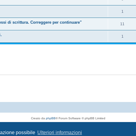
1
si di scrittura. Correggere per continuare"
11
.
1
Creato da
phpBB
® Forum Software © phpBB Limited
Traduzione Italiana
phpBB-Italia.it
Privacy
|
Condizioni
igazione possibile
Ulteriori informazioni