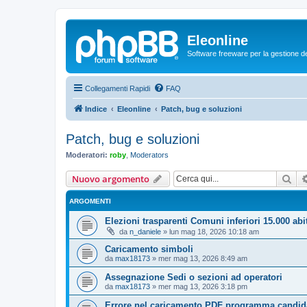
Eleonline
Software freeware per la gestione dei r
Collegamenti Rapidi
FAQ
Indice
Eleonline
Patch, bug e soluzioni
Patch, bug e soluzioni
Moderatori:
roby
,
Moderators
Cer
Nuovo argomento
ARGOMENTI
Elezioni trasparenti Comuni inferiori 15.000 abi
da
n_daniele
»
lun mag 18, 2026 10:18 am
Caricamento simboli
da
max18173
»
mer mag 13, 2026 8:49 am
Assegnazione Sedi o sezioni ad operatori
da
max18173
»
mer mag 13, 2026 3:18 pm
Errore nel caricamento PDF programma candid