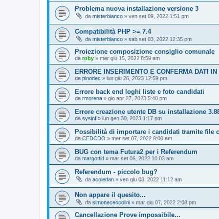
Problema nuova installazione versione 3
da
misterbianco
»
ven set 09, 2022 1:51 pm
Compatibilità PHP >= 7.4
da
misterbianco
»
sab set 03, 2022 12:35 pm
Proiezione composizione consiglio comunale
da
roby
»
mer giu 15, 2022 8:59 am
ERRORE INSERIMENTO E CONFERMA DATI IN
da
pinodec
»
lun giu 26, 2023 12:59 pm
Errore back end loghi liste e foto candidati
da
rmorena
»
gio apr 27, 2023 5:40 pm
Errore creazione utente DB su installazione 3.8
da
sysinf
»
lun gen 30, 2023 1:17 pm
Possibilità di importare i candidati tramite file
da
CEDCDO
»
mer set 07, 2022 9:00 am
BUG con tema Futura2 per i Referendum
da
margottid
»
mar set 06, 2022 10:03 am
Referendum - piccolo bug?
da
acoledan
»
ven giu 03, 2022 11:12 am
Non appare il quesito...
da
simonececcolini
»
mar giu 07, 2022 2:08 pm
Cancellazione Prove impossibile...