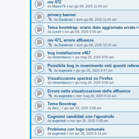
rev 472
da
Mauro79
»
lun giu 09, 2025 11:49 am
privacy banner
da
Danilonet
»
dom giu 08, 2025 11:40 am
Tema bootstrap: orario dato aggiornato errato->
da
sysinf
»
lun giu 09, 2025 9:55 am
rev 471, errore affluenze
da
Danilonet
»
dom giu 08, 2025 10:20 am
bug installazione v467
da
misterbianco
»
gio mag 29, 2025 9:03 am
Possibile bug in inserimento voti quesiti refere
da
eugeniob
»
gio giu 05, 2025 8:47 am
Visualizzaione spectral su Firefox
da
misterbianco
»
gio mag 29, 2025 9:08 am
Errore nella visualizzazione delle affluenze
da
eugeniob
»
mer mag 28, 2025 9:15 am
Tema Boostrap
da
Alex_
»
gio apr 03, 2025 3:08 pm
Cognomi candidati con l'apostrofo
da
eugeniob
»
mar apr 29, 2025 5:38 pm
Problema con logo comunale
da
eugeniob
»
lun apr 28, 2025 6:14 pm