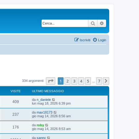
Cerca
Ricerca avanzata
Iscriviti
Login
Pagina
1
di
7
1
2
3
4
5
7
Prossimo
334 argomenti
…
VISITE
ULTIMO MESSAGGIO
da
n_daniele
409
lun mag 18, 2026 6:39 pm
da
max18173
237
gio mag 14, 2026 8:56 am
da
roby
176
gio mag 14, 2026 8:53 am
da
sanny