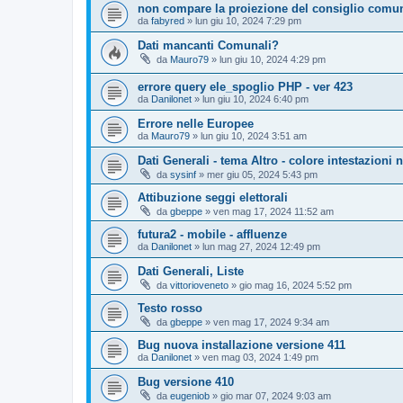
non compare la proiezione del consiglio comu
da
fabyred
»
lun giu 10, 2024 7:29 pm
Dati mancanti Comunali?
da
Mauro79
»
lun giu 10, 2024 4:29 pm
errore query ele_spoglio PHP - ver 423
da
Danilonet
»
lun giu 10, 2024 6:40 pm
Errore nelle Europee
da
Mauro79
»
lun giu 10, 2024 3:51 am
Dati Generali - tema Altro - colore intestazioni n
da
sysinf
»
mer giu 05, 2024 5:43 pm
Attibuzione seggi elettorali
da
gbeppe
»
ven mag 17, 2024 11:52 am
futura2 - mobile - affluenze
da
Danilonet
»
lun mag 27, 2024 12:49 pm
Dati Generali, Liste
da
vittorioveneto
»
gio mag 16, 2024 5:52 pm
Testo rosso
da
gbeppe
»
ven mag 17, 2024 9:34 am
Bug nuova installazione versione 411
da
Danilonet
»
ven mag 03, 2024 1:49 pm
Bug versione 410
da
eugeniob
»
gio mar 07, 2024 9:03 am