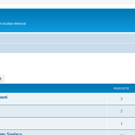
isultati elettorali
ca
Ricerca avanzata
RISPOSTE
tanti
3
2
1
ato Sindaco