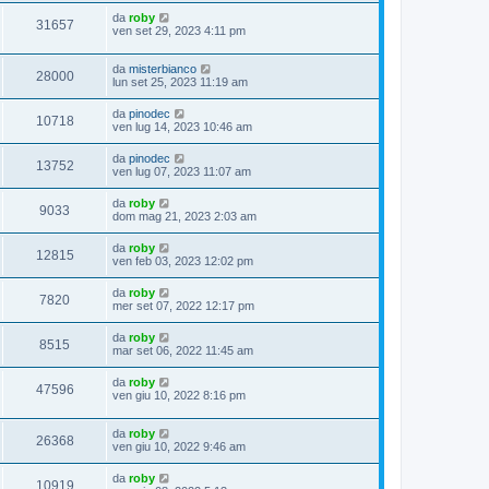
da
roby
31657
ven set 29, 2023 4:11 pm
da
misterbianco
28000
lun set 25, 2023 11:19 am
da
pinodec
10718
ven lug 14, 2023 10:46 am
da
pinodec
13752
ven lug 07, 2023 11:07 am
da
roby
9033
dom mag 21, 2023 2:03 am
da
roby
12815
ven feb 03, 2023 12:02 pm
da
roby
7820
mer set 07, 2022 12:17 pm
da
roby
8515
mar set 06, 2022 11:45 am
da
roby
47596
ven giu 10, 2022 8:16 pm
da
roby
26368
ven giu 10, 2022 9:46 am
da
roby
10919