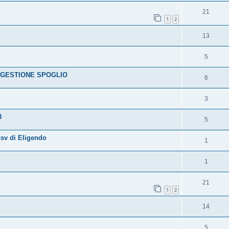
21
1
2
13
5
 GESTIONE SPOGLIO
6
3
8
5
 csv di Eligendo
1
1
21
1
2
14
5