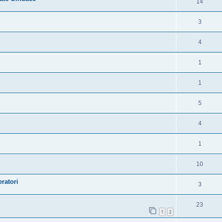
14
3
4
1
1
5
4
1
10
eratori
3
23
1
2