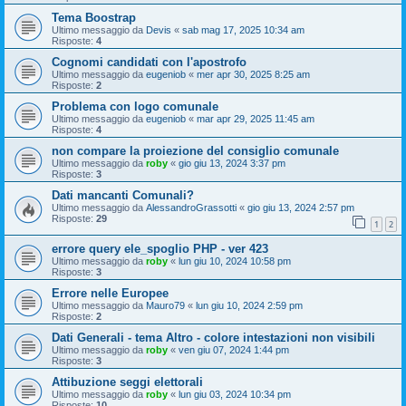
Tema Boostrap
Ultimo messaggio da
Devis
«
sab mag 17, 2025 10:34 am
Risposte:
4
Cognomi candidati con l'apostrofo
Ultimo messaggio da
eugeniob
«
mer apr 30, 2025 8:25 am
Risposte:
2
Problema con logo comunale
Ultimo messaggio da
eugeniob
«
mar apr 29, 2025 11:45 am
Risposte:
4
non compare la proiezione del consiglio comunale
Ultimo messaggio da
roby
«
gio giu 13, 2024 3:37 pm
Risposte:
3
Dati mancanti Comunali?
Ultimo messaggio da
AlessandroGrassotti
«
gio giu 13, 2024 2:57 pm
Risposte:
29
1
2
errore query ele_spoglio PHP - ver 423
Ultimo messaggio da
roby
«
lun giu 10, 2024 10:58 pm
Risposte:
3
Errore nelle Europee
Ultimo messaggio da
Mauro79
«
lun giu 10, 2024 2:59 pm
Risposte:
2
Dati Generali - tema Altro - colore intestazioni non visibili
Ultimo messaggio da
roby
«
ven giu 07, 2024 1:44 pm
Risposte:
3
Attibuzione seggi elettorali
Ultimo messaggio da
roby
«
lun giu 03, 2024 10:34 pm
Risposte:
10