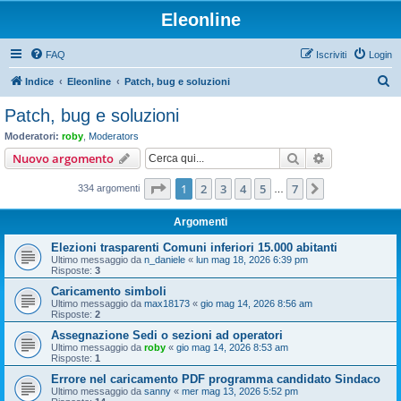
Eleonline
FAQ
Iscriviti
Login
C
Indice
Eleonline
Patch, bug e soluzioni
e
Patch, bug e soluzioni
r
Moderatori:
roby
,
Moderators
c
Cerca
Ricerca avan
Nuovo argomento
a
Pagina
1
di
7
1
2
3
4
5
7
Prossimo
334 argomenti
…
Argomenti
Elezioni trasparenti Comuni inferiori 15.000 abitanti
Ultimo messaggio da
n_daniele
«
lun mag 18, 2026 6:39 pm
Risposte:
3
Caricamento simboli
Ultimo messaggio da
max18173
«
gio mag 14, 2026 8:56 am
Risposte:
2
Assegnazione Sedi o sezioni ad operatori
Ultimo messaggio da
roby
«
gio mag 14, 2026 8:53 am
Risposte:
1
Errore nel caricamento PDF programma candidato Sindaco
Ultimo messaggio da
sanny
«
mer mag 13, 2026 5:52 pm