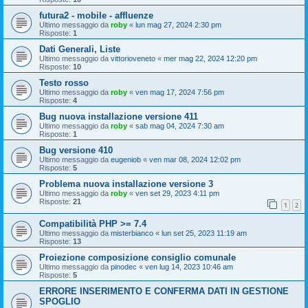
futura2 - mobile - affluenze
Ultimo messaggio da
roby
«
lun mag 27, 2024 2:30 pm
Risposte:
1
Dati Generali, Liste
Ultimo messaggio da
vittorioveneto
«
mer mag 22, 2024 12:20 pm
Risposte:
10
Testo rosso
Ultimo messaggio da
roby
«
ven mag 17, 2024 7:56 pm
Risposte:
4
Bug nuova installazione versione 411
Ultimo messaggio da
roby
«
sab mag 04, 2024 7:30 am
Risposte:
1
Bug versione 410
Ultimo messaggio da
eugeniob
«
ven mar 08, 2024 12:02 pm
Risposte:
5
Problema nuova installazione versione 3
Ultimo messaggio da
roby
«
ven set 29, 2023 4:11 pm
Risposte:
21
1
2
Compatibilità PHP >= 7.4
Ultimo messaggio da
misterbianco
«
lun set 25, 2023 11:19 am
Risposte:
13
Proiezione composizione consiglio comunale
Ultimo messaggio da
pinodec
«
ven lug 14, 2023 10:46 am
Risposte:
5
ERRORE INSERIMENTO E CONFERMA DATI IN GESTIONE
SPOGLIO