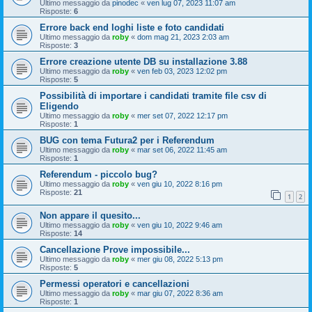
Ultimo messaggio da
pinodec
«
ven lug 07, 2023 11:07 am
Risposte:
6
Errore back end loghi liste e foto candidati
Ultimo messaggio da
roby
«
dom mag 21, 2023 2:03 am
Risposte:
3
Errore creazione utente DB su installazione 3.88
Ultimo messaggio da
roby
«
ven feb 03, 2023 12:02 pm
Risposte:
5
Possibilità di importare i candidati tramite file csv di
Eligendo
Ultimo messaggio da
roby
«
mer set 07, 2022 12:17 pm
Risposte:
1
BUG con tema Futura2 per i Referendum
Ultimo messaggio da
roby
«
mar set 06, 2022 11:45 am
Risposte:
1
Referendum - piccolo bug?
Ultimo messaggio da
roby
«
ven giu 10, 2022 8:16 pm
Risposte:
21
1
2
Non appare il quesito...
Ultimo messaggio da
roby
«
ven giu 10, 2022 9:46 am
Risposte:
14
Cancellazione Prove impossibile...
Ultimo messaggio da
roby
«
mer giu 08, 2022 5:13 pm
Risposte:
5
Permessi operatori e cancellazioni
Ultimo messaggio da
roby
«
mar giu 07, 2022 8:36 am
Risposte:
1