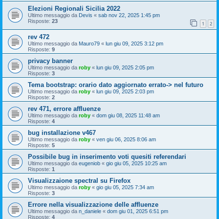
Elezioni Regionali Sicilia 2022
Ultimo messaggio da
Devis
«
sab nov 22, 2025 1:45 pm
Risposte:
23
1
2
rev 472
Ultimo messaggio da
Mauro79
«
lun giu 09, 2025 3:12 pm
Risposte:
9
privacy banner
Ultimo messaggio da
roby
«
lun giu 09, 2025 2:05 pm
Risposte:
3
Tema bootstrap: orario dato aggiornato errato-> nel futuro
Ultimo messaggio da
roby
«
lun giu 09, 2025 2:03 pm
Risposte:
2
rev 471, errore affluenze
Ultimo messaggio da
roby
«
dom giu 08, 2025 11:48 am
Risposte:
4
bug installazione v467
Ultimo messaggio da
roby
«
ven giu 06, 2025 8:06 am
Risposte:
5
Possibile bug in inserimento voti quesiti referendari
Ultimo messaggio da
eugeniob
«
gio giu 05, 2025 10:25 am
Risposte:
1
Visualizzaione spectral su Firefox
Ultimo messaggio da
roby
«
gio giu 05, 2025 7:34 am
Risposte:
3
Errore nella visualizzazione delle affluenze
Ultimo messaggio da
n_daniele
«
dom giu 01, 2025 6:51 pm
Risposte:
4