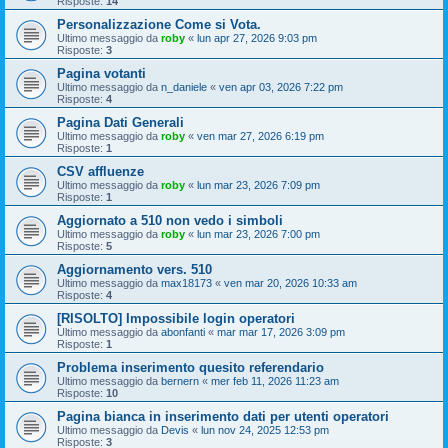
Risposte:
14
Personalizzazione Come si Vota.
Ultimo messaggio da
roby
«
lun apr 27, 2026 9:03 pm
Risposte:
3
Pagina votanti
Ultimo messaggio da
n_daniele
«
ven apr 03, 2026 7:22 pm
Risposte:
4
Pagina Dati Generali
Ultimo messaggio da
roby
«
ven mar 27, 2026 6:19 pm
Risposte:
1
CSV affluenze
Ultimo messaggio da
roby
«
lun mar 23, 2026 7:09 pm
Risposte:
1
Aggiornato a 510 non vedo i simboli
Ultimo messaggio da
roby
«
lun mar 23, 2026 7:00 pm
Risposte:
5
Aggiornamento vers. 510
Ultimo messaggio da
max18173
«
ven mar 20, 2026 10:33 am
Risposte:
4
[RISOLTO] Impossibile login operatori
Ultimo messaggio da
abonfanti
«
mar mar 17, 2026 3:09 pm
Risposte:
1
Problema inserimento quesito referendario
Ultimo messaggio da
bernern
«
mer feb 11, 2026 11:23 am
Risposte:
10
Pagina bianca in inserimento dati per utenti operatori
Ultimo messaggio da
Devis
«
lun nov 24, 2025 12:53 pm
Risposte:
3