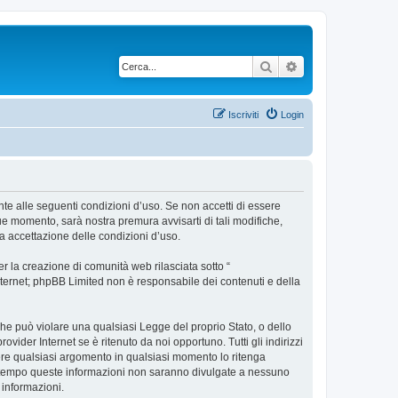
Cerca
Ricerca avanzata
Iscriviti
Login
ente alle seguenti condizioni d’uso. Se non accetti di essere
ue momento, sarà nostra premura avvisarti di tali modifiche,
a accettazione delle condizioni d’uso.
 la creazione di comunità web rilasciata sotto “
 internet; phpBB Limited non è responsabile dei contenuti e della
 che può violare una qualsiasi Legge del proprio Stato, o dello
vider Internet se è ritenuto da noi opportuno. Tutti gli indirizzi
udere qualsiasi argomento in qualsiasi momento lo ritenga
contempo queste informazioni non saranno divulgate a nessuno
 informazioni.