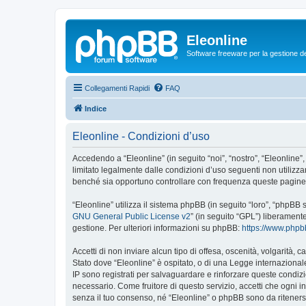
Eleonline
Software freeware per la gestione dei r
Collegamenti Rapidi
FAQ
Indice
Eleonline - Condizioni d’uso
Accedendo a “Eleonline” (in seguito “noi”, “nostro”, “Eleonline”,
limitato legalmente dalle condizioni d’uso seguenti non utilizza
benché sia opportuno controllare con frequenza queste pagine pe
“Eleonline” utilizza il sistema phpBB (in seguito “loro”, “phpB
GNU General Public License v2
” (in seguito “GPL”) liberament
gestione. Per ulteriori informazioni su phpBB:
https://www.php
Accetti di non inviare alcun tipo di offesa, oscenità, volgarità,
Stato dove “Eleonline” è ospitato, o di una Legge internazionale.
IP sono registrati per salvaguardare e rinforzare queste condizio
necessario. Come fruitore di questo servizio, accetti che ogni
senza il tuo consenso, né “Eleonline” o phpBB sono da riteners