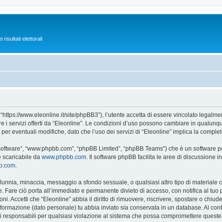
isultati elettorali
 “https://www.eleonline.it/site/phpBB3”), l’utente accetta di essere vincolato legalm
re i servizi offerti da “Eleonline”. Le condizioni d’uso possono cambiare in qualunq
r eventuali modifiche, dato che l’uso dei servizi di “Eleonline” implica la complet
B software”, “www.phpbb.com”, “phpBB Limited”, “phpBB Teams”) che è un software per
e scaricabile da
www.phpbb.com
. Il software phpBB facilita le aree di discussione
bb.com
.
 calunnia, minaccia, messaggio a sfondo sessuale, o qualsiasi altro tipo di materiale
 Fare ciò porta all’immediato e permanente divieto di accesso, con notifica al tuo pro
ni. Accetti che “Eleonline” abbia il diritto di rimuovere, riscrivere, spostare o chi
 informazione (dato personale) tu abbia inviato sia conservata in un database. Al 
i responsabili per qualsiasi violazione al sistema che possa compromettere queste