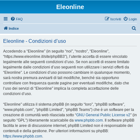
Eleonline
FAQ
Iscriviti
Login
C
Indice
e
Eleonline - Condizioni d’uso
r
c
Accedendo a “Eleonline” (in seguito “noi”, “nostro”, “Eleonline”,
“https://www.eleonline.it/site/phpBB3”), l’utente accetta di essere vincolato
a
legalmente alle seguenti condizioni d’uso. Se non accetti di essere limitato
legalmente dalle condizioni d’uso seguenti non utilizzare i servizi offerti da
“Eleonline”. Le condizioni d’uso possono cambiare in qualunque momento,
sarà nostra premura avvisarti di tali modifiche, benché sia opportuno
controllare con frequenza queste pagine per eventuali modifiche, dato che
l’uso dei servizi di “Eleonline” implica la completa accettazione delle
condizioni d’uso.
“Eleonline” utilizza il sistema phpBB (in seguito “loro”, “phpBB software”,
“www.phpbb.com”, “phpBB Limited”, “phpBB Teams”) che è un software per la
creazione di comunità web rilasciata sotto “
GNU General Public License v2
” (in
seguito “GPL”) liberamente scaricabile da
www.phpbb.com
. Il software phpBB
facilita le aree di discussione internet; phpBB Limited non è responsabile dei
contenuti e della gestione. Per ulteriori informazioni su phpBB:
https://www.phpbb.com
.