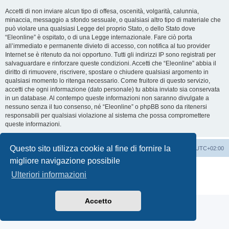
Accetti di non inviare alcun tipo di offesa, oscenità, volgarità, calunnia,
minaccia, messaggio a sfondo sessuale, o qualsiasi altro tipo di materiale che
può violare una qualsiasi Legge del proprio Stato, o dello Stato dove
“Eleonline” è ospitato, o di una Legge internazionale. Fare ciò porta
all’immediato e permanente divieto di accesso, con notifica al tuo provider
Internet se è ritenuto da noi opportuno. Tutti gli indirizzi IP sono registrati per
salvaguardare e rinforzare queste condizioni. Accetti che “Eleonline” abbia il
diritto di rimuovere, riscrivere, spostare o chiudere qualsiasi argomento in
qualsiasi momento lo ritenga necessario. Come fruitore di questo servizio,
accetti che ogni informazione (dato personale) tu abbia inviato sia conservata
in un database. Al contempo queste informazioni non saranno divulgate a
nessuno senza il tuo consenso, né “Eleonline” o phpBB sono da ritenersi
responsabili per qualsiasi violazione al sistema che possa compromettere
queste informazioni.
Questo sito utilizza cookie al fine di fornire la
Indice
Cancella cookie
Tutti gli orari sono
UTC+02:00
migliore navigazione possibile
Creato da
phpBB
® Forum Software © phpBB Limited
Ulteriori informazioni
Traduzione Italiana
phpBB-Italia.it
Privacy
|
Condizioni
Accetto