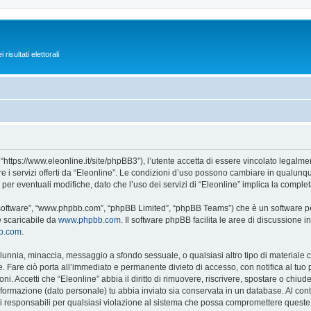
isultati elettorali
 “https://www.eleonline.it/site/phpBB3”), l’utente accetta di essere vincolato legalm
re i servizi offerti da “Eleonline”. Le condizioni d’uso possono cambiare in qualunq
r eventuali modifiche, dato che l’uso dei servizi di “Eleonline” implica la complet
B software”, “www.phpbb.com”, “phpBB Limited”, “phpBB Teams”) che è un software per
e scaricabile da
www.phpbb.com
. Il software phpBB facilita le aree di discussione
bb.com
.
 calunnia, minaccia, messaggio a sfondo sessuale, o qualsiasi altro tipo di materiale
 Fare ciò porta all’immediato e permanente divieto di accesso, con notifica al tuo pro
ni. Accetti che “Eleonline” abbia il diritto di rimuovere, riscrivere, spostare o chi
 informazione (dato personale) tu abbia inviato sia conservata in un database. Al 
i responsabili per qualsiasi violazione al sistema che possa compromettere queste