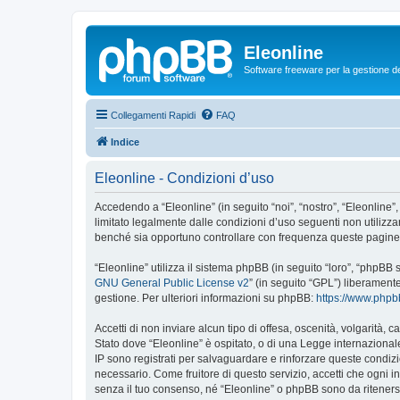
Eleonline
Software freeware per la gestione dei r
Collegamenti Rapidi
FAQ
Indice
Eleonline - Condizioni d’uso
Accedendo a “Eleonline” (in seguito “noi”, “nostro”, “Eleonline”,
limitato legalmente dalle condizioni d’uso seguenti non utilizza
benché sia opportuno controllare con frequenza queste pagine pe
“Eleonline” utilizza il sistema phpBB (in seguito “loro”, “phpB
GNU General Public License v2
” (in seguito “GPL”) liberament
gestione. Per ulteriori informazioni su phpBB:
https://www.php
Accetti di non inviare alcun tipo di offesa, oscenità, volgarità,
Stato dove “Eleonline” è ospitato, o di una Legge internazionale.
IP sono registrati per salvaguardare e rinforzare queste condizio
necessario. Come fruitore di questo servizio, accetti che ogni
senza il tuo consenso, né “Eleonline” o phpBB sono da riteners