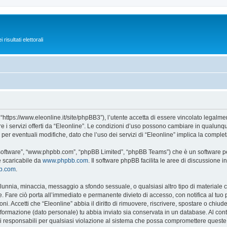
isultati elettorali
 “https://www.eleonline.it/site/phpBB3”), l’utente accetta di essere vincolato legalm
re i servizi offerti da “Eleonline”. Le condizioni d’uso possono cambiare in qualunq
r eventuali modifiche, dato che l’uso dei servizi di “Eleonline” implica la complet
B software”, “www.phpbb.com”, “phpBB Limited”, “phpBB Teams”) che è un software per
e scaricabile da
www.phpbb.com
. Il software phpBB facilita le aree di discussione
bb.com
.
 calunnia, minaccia, messaggio a sfondo sessuale, o qualsiasi altro tipo di materiale
 Fare ciò porta all’immediato e permanente divieto di accesso, con notifica al tuo pro
ni. Accetti che “Eleonline” abbia il diritto di rimuovere, riscrivere, spostare o chi
 informazione (dato personale) tu abbia inviato sia conservata in un database. Al 
i responsabili per qualsiasi violazione al sistema che possa compromettere queste