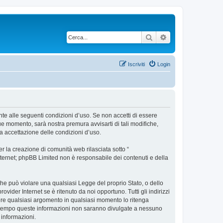
Cerca
Ricerca avanzata
Iscriviti
Login
ente alle seguenti condizioni d’uso. Se non accetti di essere
ue momento, sarà nostra premura avvisarti di tali modifiche,
a accettazione delle condizioni d’uso.
 la creazione di comunità web rilasciata sotto “
 internet; phpBB Limited non è responsabile dei contenuti e della
 che può violare una qualsiasi Legge del proprio Stato, o dello
vider Internet se è ritenuto da noi opportuno. Tutti gli indirizzi
udere qualsiasi argomento in qualsiasi momento lo ritenga
contempo queste informazioni non saranno divulgate a nessuno
 informazioni.