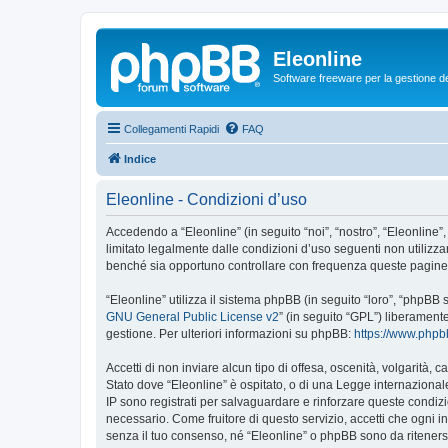
Eleonline
Software freeware per la gestione dei r
Collegamenti Rapidi
FAQ
Indice
Eleonline - Condizioni d’uso
Accedendo a “Eleonline” (in seguito “noi”, “nostro”, “Eleonline”,
limitato legalmente dalle condizioni d’uso seguenti non utilizza
benché sia opportuno controllare con frequenza queste pagine pe
“Eleonline” utilizza il sistema phpBB (in seguito “loro”, “phpB
GNU General Public License v2
” (in seguito “GPL”) liberament
gestione. Per ulteriori informazioni su phpBB:
https://www.php
Accetti di non inviare alcun tipo di offesa, oscenità, volgarità,
Stato dove “Eleonline” è ospitato, o di una Legge internazionale.
IP sono registrati per salvaguardare e rinforzare queste condizio
necessario. Come fruitore di questo servizio, accetti che ogni
senza il tuo consenso, né “Eleonline” o phpBB sono da riteners