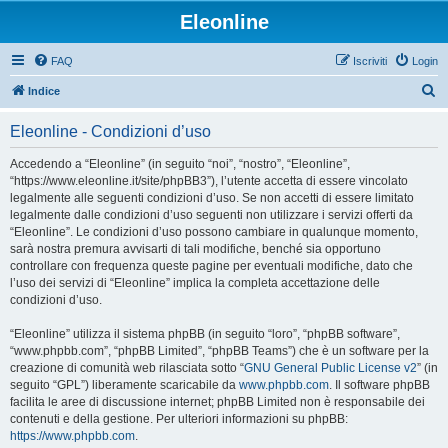
Eleonline
FAQ
Iscriviti
Login
C
Indice
e
Eleonline - Condizioni d’uso
r
c
Accedendo a “Eleonline” (in seguito “noi”, “nostro”, “Eleonline”,
“https://www.eleonline.it/site/phpBB3”), l’utente accetta di essere vincolato
a
legalmente alle seguenti condizioni d’uso. Se non accetti di essere limitato
legalmente dalle condizioni d’uso seguenti non utilizzare i servizi offerti da
“Eleonline”. Le condizioni d’uso possono cambiare in qualunque momento,
sarà nostra premura avvisarti di tali modifiche, benché sia opportuno
controllare con frequenza queste pagine per eventuali modifiche, dato che
l’uso dei servizi di “Eleonline” implica la completa accettazione delle
condizioni d’uso.
“Eleonline” utilizza il sistema phpBB (in seguito “loro”, “phpBB software”,
“www.phpbb.com”, “phpBB Limited”, “phpBB Teams”) che è un software per la
creazione di comunità web rilasciata sotto “
GNU General Public License v2
” (in
seguito “GPL”) liberamente scaricabile da
www.phpbb.com
. Il software phpBB
facilita le aree di discussione internet; phpBB Limited non è responsabile dei
contenuti e della gestione. Per ulteriori informazioni su phpBB:
https://www.phpbb.com
.