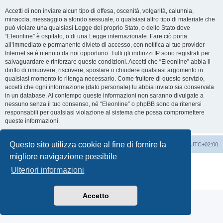
Accetti di non inviare alcun tipo di offesa, oscenità, volgarità, calunnia,
minaccia, messaggio a sfondo sessuale, o qualsiasi altro tipo di materiale che
può violare una qualsiasi Legge del proprio Stato, o dello Stato dove
“Eleonline” è ospitato, o di una Legge internazionale. Fare ciò porta
all’immediato e permanente divieto di accesso, con notifica al tuo provider
Internet se è ritenuto da noi opportuno. Tutti gli indirizzi IP sono registrati per
salvaguardare e rinforzare queste condizioni. Accetti che “Eleonline” abbia il
diritto di rimuovere, riscrivere, spostare o chiudere qualsiasi argomento in
qualsiasi momento lo ritenga necessario. Come fruitore di questo servizio,
accetti che ogni informazione (dato personale) tu abbia inviato sia conservata
in un database. Al contempo queste informazioni non saranno divulgate a
nessuno senza il tuo consenso, né “Eleonline” o phpBB sono da ritenersi
responsabili per qualsiasi violazione al sistema che possa compromettere
queste informazioni.
Questo sito utilizza cookie al fine di fornire la
Indice
Cancella cookie
Tutti gli orari sono
UTC+02:00
migliore navigazione possibile
Creato da
phpBB
® Forum Software © phpBB Limited
Ulteriori informazioni
Traduzione Italiana
phpBB-Italia.it
Privacy
|
Condizioni
Accetto