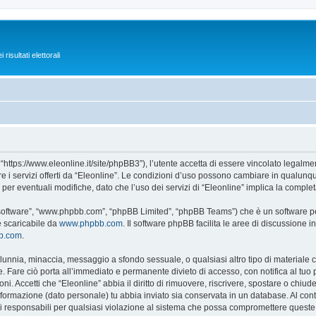
isultati elettorali
 “https://www.eleonline.it/site/phpBB3”), l’utente accetta di essere vincolato legalm
re i servizi offerti da “Eleonline”. Le condizioni d’uso possono cambiare in qualunq
r eventuali modifiche, dato che l’uso dei servizi di “Eleonline” implica la complet
B software”, “www.phpbb.com”, “phpBB Limited”, “phpBB Teams”) che è un software per
e scaricabile da
www.phpbb.com
. Il software phpBB facilita le aree di discussione
bb.com
.
 calunnia, minaccia, messaggio a sfondo sessuale, o qualsiasi altro tipo di materiale
 Fare ciò porta all’immediato e permanente divieto di accesso, con notifica al tuo pro
ni. Accetti che “Eleonline” abbia il diritto di rimuovere, riscrivere, spostare o chi
 informazione (dato personale) tu abbia inviato sia conservata in un database. Al 
i responsabili per qualsiasi violazione al sistema che possa compromettere queste