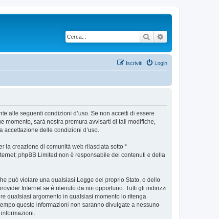
Cerca
Ricerca avanzata
Iscriviti
Login
ente alle seguenti condizioni d’uso. Se non accetti di essere
ue momento, sarà nostra premura avvisarti di tali modifiche,
a accettazione delle condizioni d’uso.
 la creazione di comunità web rilasciata sotto “
 internet; phpBB Limited non è responsabile dei contenuti e della
 che può violare una qualsiasi Legge del proprio Stato, o dello
vider Internet se è ritenuto da noi opportuno. Tutti gli indirizzi
udere qualsiasi argomento in qualsiasi momento lo ritenga
contempo queste informazioni non saranno divulgate a nessuno
 informazioni.