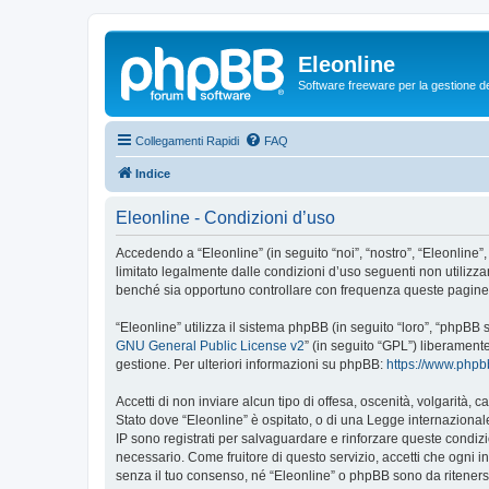
Eleonline
Software freeware per la gestione dei r
Collegamenti Rapidi
FAQ
Indice
Eleonline - Condizioni d’uso
Accedendo a “Eleonline” (in seguito “noi”, “nostro”, “Eleonline”,
limitato legalmente dalle condizioni d’uso seguenti non utilizza
benché sia opportuno controllare con frequenza queste pagine pe
“Eleonline” utilizza il sistema phpBB (in seguito “loro”, “phpB
GNU General Public License v2
” (in seguito “GPL”) liberament
gestione. Per ulteriori informazioni su phpBB:
https://www.php
Accetti di non inviare alcun tipo di offesa, oscenità, volgarità,
Stato dove “Eleonline” è ospitato, o di una Legge internazionale.
IP sono registrati per salvaguardare e rinforzare queste condizio
necessario. Come fruitore di questo servizio, accetti che ogni
senza il tuo consenso, né “Eleonline” o phpBB sono da riteners