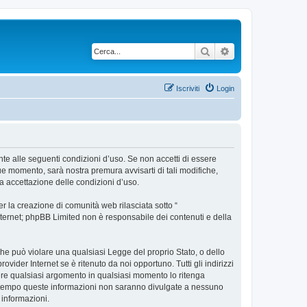
Cerca
Ricerca avanzata
Iscriviti
Login
ente alle seguenti condizioni d’uso. Se non accetti di essere
ue momento, sarà nostra premura avvisarti di tali modifiche,
a accettazione delle condizioni d’uso.
 la creazione di comunità web rilasciata sotto “
 internet; phpBB Limited non è responsabile dei contenuti e della
 che può violare una qualsiasi Legge del proprio Stato, o dello
vider Internet se è ritenuto da noi opportuno. Tutti gli indirizzi
udere qualsiasi argomento in qualsiasi momento lo ritenga
contempo queste informazioni non saranno divulgate a nessuno
 informazioni.