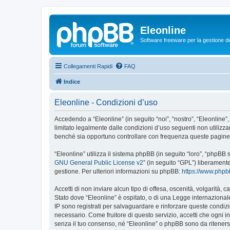
Eleonline
Software freeware per la gestione dei r
Collegamenti Rapidi
FAQ
Indice
Eleonline - Condizioni d’uso
Accedendo a “Eleonline” (in seguito “noi”, “nostro”, “Eleonline”,
limitato legalmente dalle condizioni d’uso seguenti non utilizza
benché sia opportuno controllare con frequenza queste pagine pe
“Eleonline” utilizza il sistema phpBB (in seguito “loro”, “phpB
GNU General Public License v2
” (in seguito “GPL”) liberament
gestione. Per ulteriori informazioni su phpBB:
https://www.php
Accetti di non inviare alcun tipo di offesa, oscenità, volgarità,
Stato dove “Eleonline” è ospitato, o di una Legge internazionale.
IP sono registrati per salvaguardare e rinforzare queste condizio
necessario. Come fruitore di questo servizio, accetti che ogni
senza il tuo consenso, né “Eleonline” o phpBB sono da riteners