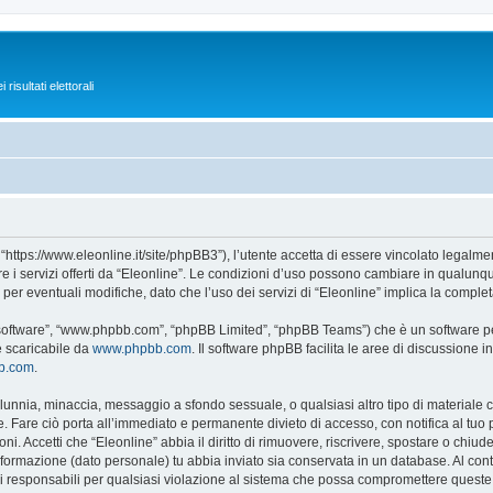
isultati elettorali
 “https://www.eleonline.it/site/phpBB3”), l’utente accetta di essere vincolato legalm
re i servizi offerti da “Eleonline”. Le condizioni d’uso possono cambiare in qualunq
r eventuali modifiche, dato che l’uso dei servizi di “Eleonline” implica la complet
B software”, “www.phpbb.com”, “phpBB Limited”, “phpBB Teams”) che è un software per
e scaricabile da
www.phpbb.com
. Il software phpBB facilita le aree di discussione
bb.com
.
 calunnia, minaccia, messaggio a sfondo sessuale, o qualsiasi altro tipo di materiale
 Fare ciò porta all’immediato e permanente divieto di accesso, con notifica al tuo pro
ni. Accetti che “Eleonline” abbia il diritto di rimuovere, riscrivere, spostare o chi
 informazione (dato personale) tu abbia inviato sia conservata in un database. Al 
i responsabili per qualsiasi violazione al sistema che possa compromettere queste