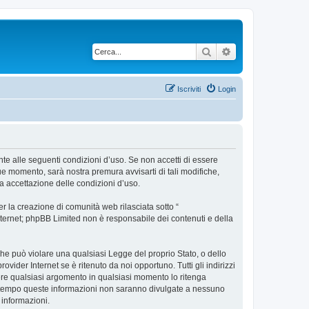
Cerca
Ricerca avanzata
Iscriviti
Login
ente alle seguenti condizioni d’uso. Se non accetti di essere
ue momento, sarà nostra premura avvisarti di tali modifiche,
a accettazione delle condizioni d’uso.
 la creazione di comunità web rilasciata sotto “
 internet; phpBB Limited non è responsabile dei contenuti e della
 che può violare una qualsiasi Legge del proprio Stato, o dello
vider Internet se è ritenuto da noi opportuno. Tutti gli indirizzi
udere qualsiasi argomento in qualsiasi momento lo ritenga
contempo queste informazioni non saranno divulgate a nessuno
 informazioni.