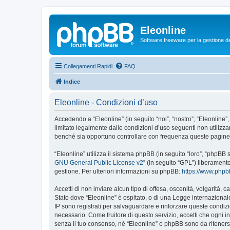
Eleonline
Software freeware per la gestione dei r
Collegamenti Rapidi
FAQ
Indice
Eleonline - Condizioni d’uso
Accedendo a “Eleonline” (in seguito “noi”, “nostro”, “Eleonline”,
limitato legalmente dalle condizioni d’uso seguenti non utilizza
benché sia opportuno controllare con frequenza queste pagine pe
“Eleonline” utilizza il sistema phpBB (in seguito “loro”, “phpB
GNU General Public License v2
” (in seguito “GPL”) liberament
gestione. Per ulteriori informazioni su phpBB:
https://www.php
Accetti di non inviare alcun tipo di offesa, oscenità, volgarità,
Stato dove “Eleonline” è ospitato, o di una Legge internazionale.
IP sono registrati per salvaguardare e rinforzare queste condizio
necessario. Come fruitore di questo servizio, accetti che ogni
senza il tuo consenso, né “Eleonline” o phpBB sono da riteners