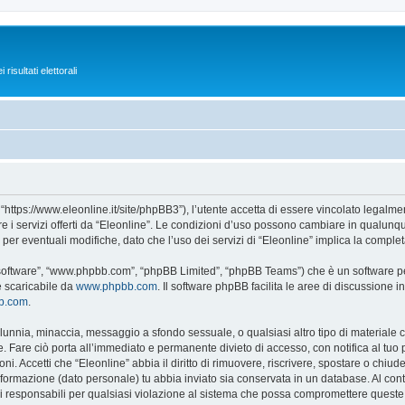
isultati elettorali
 “https://www.eleonline.it/site/phpBB3”), l’utente accetta di essere vincolato legalm
re i servizi offerti da “Eleonline”. Le condizioni d’uso possono cambiare in qualunq
r eventuali modifiche, dato che l’uso dei servizi di “Eleonline” implica la complet
B software”, “www.phpbb.com”, “phpBB Limited”, “phpBB Teams”) che è un software per
e scaricabile da
www.phpbb.com
. Il software phpBB facilita le aree di discussione
bb.com
.
 calunnia, minaccia, messaggio a sfondo sessuale, o qualsiasi altro tipo di materiale
 Fare ciò porta all’immediato e permanente divieto di accesso, con notifica al tuo pro
ni. Accetti che “Eleonline” abbia il diritto di rimuovere, riscrivere, spostare o chi
 informazione (dato personale) tu abbia inviato sia conservata in un database. Al 
i responsabili per qualsiasi violazione al sistema che possa compromettere queste