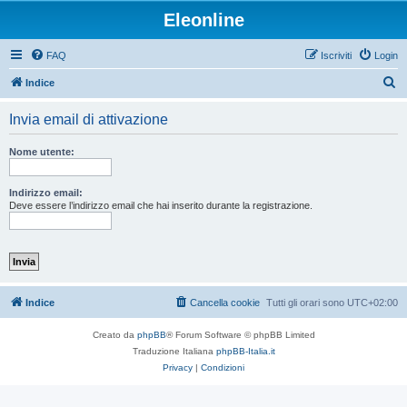
Eleonline
FAQ
Iscriviti
Login
C
Indice
e
Invia email di attivazione
r
c
Nome utente:
a
Indirizzo email:
Deve essere l’indirizzo email che hai inserito durante la registrazione.
Indice
Cancella cookie
Tutti gli orari sono
UTC+02:00
Creato da
phpBB
® Forum Software © phpBB Limited
Traduzione Italiana
phpBB-Italia.it
Privacy
|
Condizioni