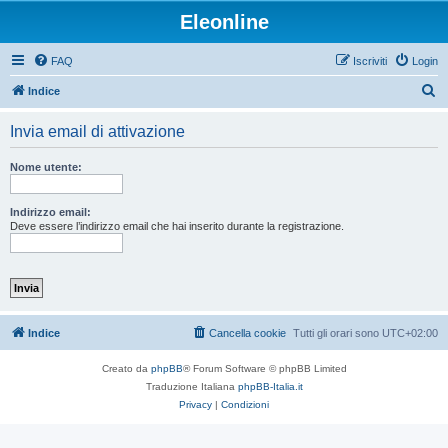
Eleonline
FAQ
Iscriviti
Login
C
Indice
e
Invia email di attivazione
r
c
Nome utente:
a
Indirizzo email:
Deve essere l’indirizzo email che hai inserito durante la registrazione.
Indice
Cancella cookie
Tutti gli orari sono
UTC+02:00
Creato da
phpBB
® Forum Software © phpBB Limited
Traduzione Italiana
phpBB-Italia.it
Privacy
|
Condizioni