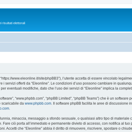
isultati elettorali
 “https://www.eleonline.it/site/phpBB3”), l’utente accetta di essere vincolato legalm
re i servizi offerti da “Eleonline”. Le condizioni d’uso possono cambiare in qualunq
r eventuali modifiche, dato che l’uso dei servizi di “Eleonline” implica la complet
B software”, “www.phpbb.com”, “phpBB Limited”, “phpBB Teams”) che è un software per
e scaricabile da
www.phpbb.com
. Il software phpBB facilita le aree di discussione
bb.com
.
 calunnia, minaccia, messaggio a sfondo sessuale, o qualsiasi altro tipo di materiale
 Fare ciò porta all’immediato e permanente divieto di accesso, con notifica al tuo pro
ni. Accetti che “Eleonline” abbia il diritto di rimuovere, riscrivere, spostare o chi