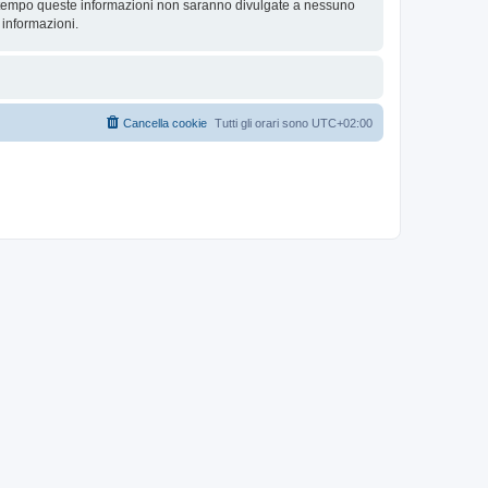
contempo queste informazioni non saranno divulgate a nessuno
 informazioni.
Cancella cookie
Tutti gli orari sono
UTC+02:00