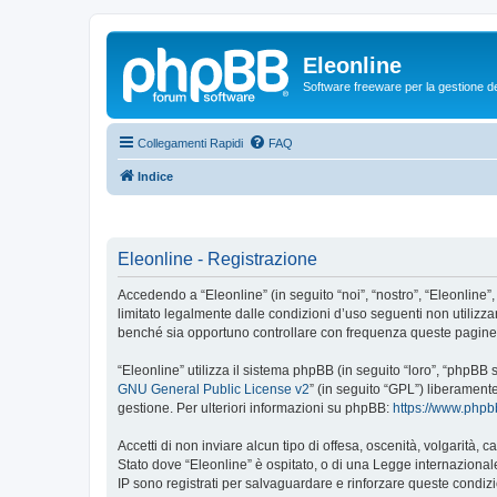
Eleonline
Software freeware per la gestione dei r
Collegamenti Rapidi
FAQ
Indice
Eleonline - Registrazione
Accedendo a “Eleonline” (in seguito “noi”, “nostro”, “Eleonline”,
limitato legalmente dalle condizioni d’uso seguenti non utilizza
benché sia opportuno controllare con frequenza queste pagine pe
“Eleonline” utilizza il sistema phpBB (in seguito “loro”, “phpB
GNU General Public License v2
” (in seguito “GPL”) liberament
gestione. Per ulteriori informazioni su phpBB:
https://www.php
Accetti di non inviare alcun tipo di offesa, oscenità, volgarità,
Stato dove “Eleonline” è ospitato, o di una Legge internazionale.
IP sono registrati per salvaguardare e rinforzare queste condizio