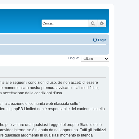
Cerca
Ricerca avanzata
Login
Lingua:
ente alle seguenti condizioni d’uso. Se non accetti di essere
ue momento, sarà nostra premura avvisarti di tali modifiche,
a accettazione delle condizioni d’uso.
 la creazione di comunità web rilasciata sotto “
 internet; phpBB Limited non è responsabile dei contenuti e della
 che può violare una qualsiasi Legge del proprio Stato, o dello
vider Internet se è ritenuto da noi opportuno. Tutti gli indirizzi
udere qualsiasi argomento in qualsiasi momento lo ritenga