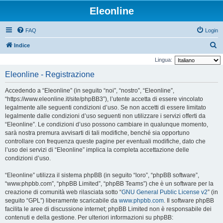
Eleonline
FAQ
Login
C
Indice
e
Lingua:
r
Eleonline - Registrazione
c
Accedendo a “Eleonline” (in seguito “noi”, “nostro”, “Eleonline”,
a
“https://www.eleonline.it/site/phpBB3”), l’utente accetta di essere vincolato
legalmente alle seguenti condizioni d’uso. Se non accetti di essere limitato
legalmente dalle condizioni d’uso seguenti non utilizzare i servizi offerti da
“Eleonline”. Le condizioni d’uso possono cambiare in qualunque momento,
sarà nostra premura avvisarti di tali modifiche, benché sia opportuno
controllare con frequenza queste pagine per eventuali modifiche, dato che
l’uso dei servizi di “Eleonline” implica la completa accettazione delle
condizioni d’uso.
“Eleonline” utilizza il sistema phpBB (in seguito “loro”, “phpBB software”,
“www.phpbb.com”, “phpBB Limited”, “phpBB Teams”) che è un software per la
creazione di comunità web rilasciata sotto “
GNU General Public License v2
” (in
seguito “GPL”) liberamente scaricabile da
www.phpbb.com
. Il software phpBB
facilita le aree di discussione internet; phpBB Limited non è responsabile dei
contenuti e della gestione. Per ulteriori informazioni su phpBB: