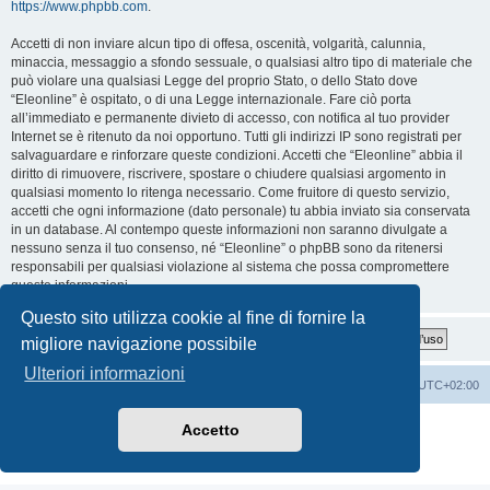
https://www.phpbb.com
.
Accetti di non inviare alcun tipo di offesa, oscenità, volgarità, calunnia,
minaccia, messaggio a sfondo sessuale, o qualsiasi altro tipo di materiale che
può violare una qualsiasi Legge del proprio Stato, o dello Stato dove
“Eleonline” è ospitato, o di una Legge internazionale. Fare ciò porta
all’immediato e permanente divieto di accesso, con notifica al tuo provider
Internet se è ritenuto da noi opportuno. Tutti gli indirizzi IP sono registrati per
salvaguardare e rinforzare queste condizioni. Accetti che “Eleonline” abbia il
diritto di rimuovere, riscrivere, spostare o chiudere qualsiasi argomento in
qualsiasi momento lo ritenga necessario. Come fruitore di questo servizio,
accetti che ogni informazione (dato personale) tu abbia inviato sia conservata
in un database. Al contempo queste informazioni non saranno divulgate a
nessuno senza il tuo consenso, né “Eleonline” o phpBB sono da ritenersi
responsabili per qualsiasi violazione al sistema che possa compromettere
queste informazioni.
Questo sito utilizza cookie al fine di fornire la
migliore navigazione possibile
Ulteriori informazioni
Indice
Cancella cookie
Tutti gli orari sono
UTC+02:00
Creato da
phpBB
® Forum Software © phpBB Limited
Accetto
Traduzione Italiana
phpBB-Italia.it
Privacy
|
Condizioni