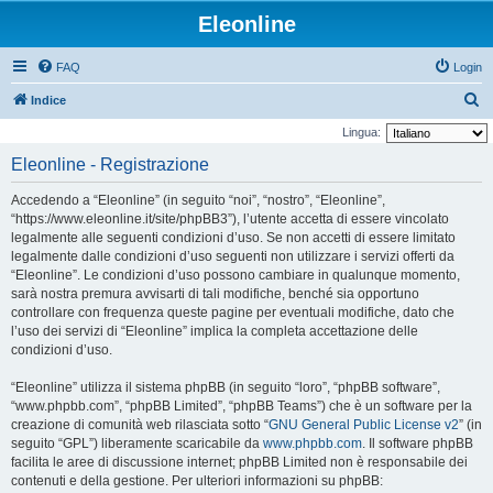
Eleonline
FAQ
Login
C
Indice
e
Lingua:
r
Eleonline - Registrazione
c
Accedendo a “Eleonline” (in seguito “noi”, “nostro”, “Eleonline”,
a
“https://www.eleonline.it/site/phpBB3”), l’utente accetta di essere vincolato
legalmente alle seguenti condizioni d’uso. Se non accetti di essere limitato
legalmente dalle condizioni d’uso seguenti non utilizzare i servizi offerti da
“Eleonline”. Le condizioni d’uso possono cambiare in qualunque momento,
sarà nostra premura avvisarti di tali modifiche, benché sia opportuno
controllare con frequenza queste pagine per eventuali modifiche, dato che
l’uso dei servizi di “Eleonline” implica la completa accettazione delle
condizioni d’uso.
“Eleonline” utilizza il sistema phpBB (in seguito “loro”, “phpBB software”,
“www.phpbb.com”, “phpBB Limited”, “phpBB Teams”) che è un software per la
creazione di comunità web rilasciata sotto “
GNU General Public License v2
” (in
seguito “GPL”) liberamente scaricabile da
www.phpbb.com
. Il software phpBB
facilita le aree di discussione internet; phpBB Limited non è responsabile dei
contenuti e della gestione. Per ulteriori informazioni su phpBB: