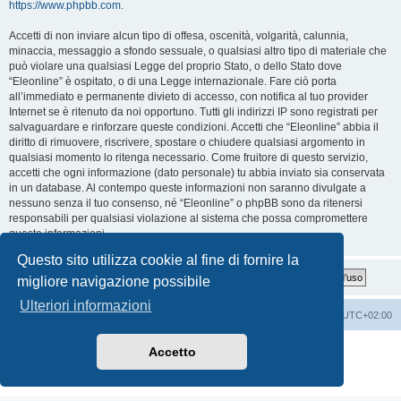
https://www.phpbb.com
.
Accetti di non inviare alcun tipo di offesa, oscenità, volgarità, calunnia,
minaccia, messaggio a sfondo sessuale, o qualsiasi altro tipo di materiale che
può violare una qualsiasi Legge del proprio Stato, o dello Stato dove
“Eleonline” è ospitato, o di una Legge internazionale. Fare ciò porta
all’immediato e permanente divieto di accesso, con notifica al tuo provider
Internet se è ritenuto da noi opportuno. Tutti gli indirizzi IP sono registrati per
salvaguardare e rinforzare queste condizioni. Accetti che “Eleonline” abbia il
diritto di rimuovere, riscrivere, spostare o chiudere qualsiasi argomento in
qualsiasi momento lo ritenga necessario. Come fruitore di questo servizio,
accetti che ogni informazione (dato personale) tu abbia inviato sia conservata
in un database. Al contempo queste informazioni non saranno divulgate a
nessuno senza il tuo consenso, né “Eleonline” o phpBB sono da ritenersi
responsabili per qualsiasi violazione al sistema che possa compromettere
queste informazioni.
Questo sito utilizza cookie al fine di fornire la
migliore navigazione possibile
Ulteriori informazioni
Indice
Cancella cookie
Tutti gli orari sono
UTC+02:00
Creato da
phpBB
® Forum Software © phpBB Limited
Accetto
Traduzione Italiana
phpBB-Italia.it
Privacy
|
Condizioni