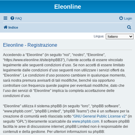
Eleonline
FAQ
Login
C
Indice
e
Lingua:
r
Eleonline - Registrazione
c
Accedendo a “Eleonline” (in seguito “noi”, “nostro”, “Eleonline”,
a
“https://www.eleonline.it/site/phpBB3”), l’utente accetta di essere vincolato
legalmente alle seguenti condizioni d’uso. Se non accetti di essere limitato
legalmente dalle condizioni d’uso seguenti non utilizzare i servizi offerti da
“Eleonline”. Le condizioni d’uso possono cambiare in qualunque momento,
sarà nostra premura avvisarti di tali modifiche, benché sia opportuno
controllare con frequenza queste pagine per eventuali modifiche, dato che
l’uso dei servizi di “Eleonline” implica la completa accettazione delle
condizioni d’uso.
“Eleonline” utilizza il sistema phpBB (in seguito “loro”, “phpBB software”,
“www.phpbb.com”, “phpBB Limited”, “phpBB Teams”) che è un software per la
creazione di comunità web rilasciata sotto “
GNU General Public License v2
” (in
seguito “GPL”) liberamente scaricabile da
www.phpbb.com
. Il software phpBB
facilita le aree di discussione internet; phpBB Limited non è responsabile dei
contenuti e della gestione. Per ulteriori informazioni su phpBB: