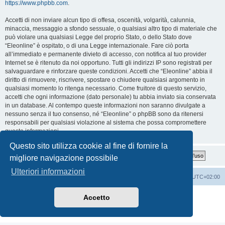
https://www.phpbb.com
.
Accetti di non inviare alcun tipo di offesa, oscenità, volgarità, calunnia,
minaccia, messaggio a sfondo sessuale, o qualsiasi altro tipo di materiale che
può violare una qualsiasi Legge del proprio Stato, o dello Stato dove
“Eleonline” è ospitato, o di una Legge internazionale. Fare ciò porta
all’immediato e permanente divieto di accesso, con notifica al tuo provider
Internet se è ritenuto da noi opportuno. Tutti gli indirizzi IP sono registrati per
salvaguardare e rinforzare queste condizioni. Accetti che “Eleonline” abbia il
diritto di rimuovere, riscrivere, spostare o chiudere qualsiasi argomento in
qualsiasi momento lo ritenga necessario. Come fruitore di questo servizio,
accetti che ogni informazione (dato personale) tu abbia inviato sia conservata
in un database. Al contempo queste informazioni non saranno divulgate a
nessuno senza il tuo consenso, né “Eleonline” o phpBB sono da ritenersi
responsabili per qualsiasi violazione al sistema che possa compromettere
queste informazioni.
Questo sito utilizza cookie al fine di fornire la
migliore navigazione possibile
Ulteriori informazioni
Indice
Cancella cookie
Tutti gli orari sono
UTC+02:00
Creato da
phpBB
® Forum Software © phpBB Limited
Accetto
Traduzione Italiana
phpBB-Italia.it
Privacy
|
Condizioni