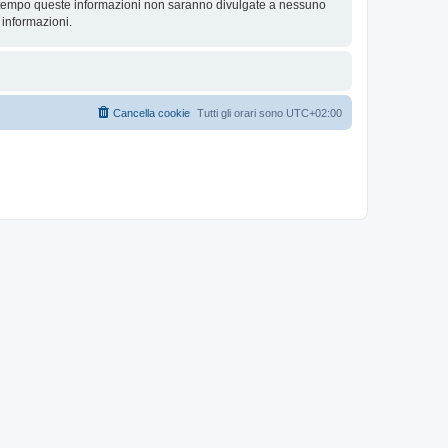
contempo queste informazioni non saranno divulgate a nessuno
 informazioni.
Cancella cookie
Tutti gli orari sono
UTC+02:00