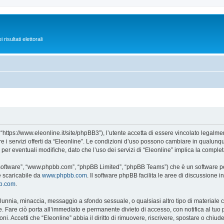
isultati elettorali
 “https://www.eleonline.it/site/phpBB3”), l’utente accetta di essere vincolato legalm
re i servizi offerti da “Eleonline”. Le condizioni d’uso possono cambiare in qualunq
r eventuali modifiche, dato che l’uso dei servizi di “Eleonline” implica la complet
B software”, “www.phpbb.com”, “phpBB Limited”, “phpBB Teams”) che è un software per
e scaricabile da
www.phpbb.com
. Il software phpBB facilita le aree di discussione
bb.com
.
 calunnia, minaccia, messaggio a sfondo sessuale, o qualsiasi altro tipo di materiale
 Fare ciò porta all’immediato e permanente divieto di accesso, con notifica al tuo pro
ni. Accetti che “Eleonline” abbia il diritto di rimuovere, riscrivere, spostare o chi