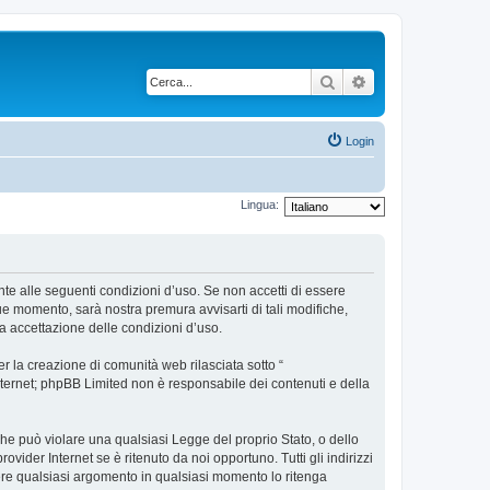
Cerca
Ricerca avanzata
Login
Lingua:
ente alle seguenti condizioni d’uso. Se non accetti di essere
ue momento, sarà nostra premura avvisarti di tali modifiche,
a accettazione delle condizioni d’uso.
 la creazione di comunità web rilasciata sotto “
 internet; phpBB Limited non è responsabile dei contenuti e della
 che può violare una qualsiasi Legge del proprio Stato, o dello
vider Internet se è ritenuto da noi opportuno. Tutti gli indirizzi
udere qualsiasi argomento in qualsiasi momento lo ritenga