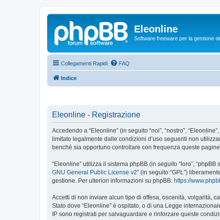
Eleonline
Software freeware per la gestione dei r
Collegamenti Rapidi
FAQ
Indice
Eleonline - Registrazione
Accedendo a “Eleonline” (in seguito “noi”, “nostro”, “Eleonline”,
limitato legalmente dalle condizioni d’uso seguenti non utilizza
benché sia opportuno controllare con frequenza queste pagine pe
“Eleonline” utilizza il sistema phpBB (in seguito “loro”, “phpB
GNU General Public License v2
” (in seguito “GPL”) liberament
gestione. Per ulteriori informazioni su phpBB:
https://www.php
Accetti di non inviare alcun tipo di offesa, oscenità, volgarità,
Stato dove “Eleonline” è ospitato, o di una Legge internazionale.
IP sono registrati per salvaguardare e rinforzare queste condizio