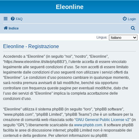
Eleonline
FAQ
Login
C
Indice
e
Lingua:
r
Eleonline - Registrazione
c
Accedendo a “Eleonline” (in seguito “noi”, “nostro”, “Eleonline”,
a
“https://www.eleonline.it/site/phpBB3”), l’utente accetta di essere vincolato
legalmente alle seguenti condizioni d’uso. Se non accetti di essere limitato
legalmente dalle condizioni d’uso seguenti non utilizzare i servizi offerti da
“Eleonline”. Le condizioni d’uso possono cambiare in qualunque momento,
sarà nostra premura avvisarti di tali modifiche, benché sia opportuno
controllare con frequenza queste pagine per eventuali modifiche, dato che
l’uso dei servizi di “Eleonline” implica la completa accettazione delle
condizioni d’uso.
“Eleonline” utilizza il sistema phpBB (in seguito “loro”, “phpBB software”,
“www.phpbb.com”, “phpBB Limited”, “phpBB Teams”) che è un software per la
creazione di comunità web rilasciata sotto “
GNU General Public License v2
” (in
seguito “GPL”) liberamente scaricabile da
www.phpbb.com
. Il software phpBB
facilita le aree di discussione internet; phpBB Limited non è responsabile dei
contenuti e della gestione. Per ulteriori informazioni su phpBB: