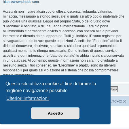
https://www.phpbb.com
.
Accetti di non inviare alcun tipo di offesa, oscenità, volgarità, calunnia,
minaccia, messaggio a sfondo sessuale, o qualsiasi altro tipo di materiale che
può violare una qualsiasi Legge del proprio Stato, o dello Stato dove
“Eleonline” è ospitato, o di una Legge internazionale. Fare ciò porta
all’immediato e permanente divieto di accesso, con notifica al tuo provider
Internet se è ritenuto da noi opportuno. Tutti gli indirizzi IP sono registrati per
salvaguardare e rinforzare queste condizioni. Accetti che “Eleonline” abbia il
diritto di rimuovere, riscrivere, spostare o chiudere qualsiasi argomento in
qualsiasi momento lo ritenga necessario. Come fruitore di questo servizio,
accetti che ogni informazione (dato personale) tu abbia inviato sia conservata
in un database. Al contempo queste informazioni non saranno divulgate a
nessuno senza il tuo consenso, né “Eleonline” o phpBB sono da ritenersi
responsabili per qualsiasi violazione al sistema che possa compromettere
queste informazioni.
Questo sito utilizza cookie al fine di fornire la
migliore navigazione possibile
Ulteriori informazioni
Indice
Cancella cookie
Tutti gli orari sono
UTC+02:00
Creato da
phpBB
® Forum Software © phpBB Limited
Accetto
Traduzione Italiana
phpBB-Italia.it
Privacy
|
Condizioni